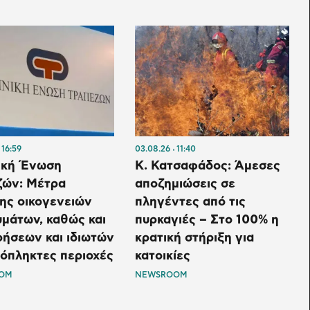
16:59
03.08.26
11:40
ική Ένωση
Κ. Κατσαφάδος: Άμεσες
ζών: Μέτρα
αποζημιώσεις σε
ης οικογενειών
πληγέντες από τις
μάτων, καθώς και
πυρκαγιές – Στο 100% η
ρήσεων και ιδιωτών
κρατική στήριξη για
όπληκτες περιοχές
κατοικίες
OM
NEWSROOM