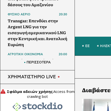
δάσους του Αμαζονίου
ΦΥΣΙΚΟ ΑΕΡΙΟ
20:30
Transgaz: Επενδύει στην
Argent LNG για την
εισαγωγή αμερικανικού LNG
στην Κεντρική και Ανατολική
Ευρώπη
ΕΕ
ΗΛΕΚ
ΑΓΡΟΤΙΚΗ ΟΙΚΟΝΟΜΙΑ
20:00
Υπεγράφη η Κοινή Απόφαση
ΠΕΡΙΣΣΟΤΕΡΑ
για τα Σχέδια Βελτίωσης
ΗΛΕΚΤΡΙΣΜΟΣ
ΧΡΗΜΑΤΙΣΤΗΡΙΟ LIVE
19:30
Πολωνία: Ο καύσωνας
δοκιμάζει το ηλεκτρικό
Διαβάστε
δίκτυο – Στα 423 ευρώ/MWh
η τιμή ρεύματος