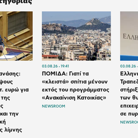
τηγορίας
03.08.26
19:41
03.08.26
ανάσης:
ΠΟΜΙΔΑ: Γιατί τα
Ελλην
ψους
«κλειστά» σπίτια μένουν
Τραπε
τ. ευρώ για
εκτός του προγράμματος
στήριξ
 της
«Ανακαίνιση Κατοικίας»
των θυ
ής
επιχει
NEWSROOM
και την
σε πυρ
κή
NEWSRO
ς λίμνης