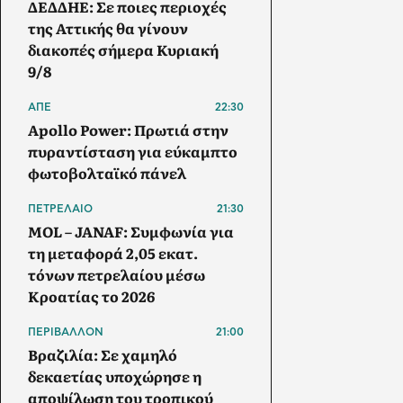
ΔΕΔΔΗΕ: Σε ποιες περιοχές
της Αττικής θα γίνουν
διακοπές σήμερα Κυριακή
9/8
ΑΠΕ
22:30
Apollo Power: Πρωτιά στην
πυραντίσταση για εύκαμπτο
φωτοβολταϊκό πάνελ
ΠΕΤΡΕΛΑΙΟ
21:30
MOL – JANAF: Συμφωνία για
τη μεταφορά 2,05 εκατ.
τόνων πετρελαίου μέσω
Κροατίας το 2026
ΠΕΡΙΒΑΛΛΟΝ
21:00
Βραζιλία: Σε χαμηλό
δεκαετίας υποχώρησε η
αποψίλωση του τροπικού