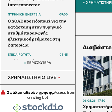
ΧΡΗΜΑΤΙΣΤΗΡ
Interconnector
ΠΥΡΗΝΙΚΗ ΕΝΕΡΓΕΙΑ
09:00
Ο ΔΟΑΕ προειδοποιεί για την
κατάσταση στον πυρηνικό
σταθμό παραγωγής
ηλεκτρικού ρεύματος στη
Ζαπορίζια
Διαβάστε
ΕΠΙΚΑΙΡΟΤΗΤΑ
08:45
Θαλάσσια ρύπανση στη
ΠΕΡΙΣΣΟΤΕΡΑ
Δραπετσώνα – Συνελήφθη ο
πλοίαρχος δεξαμενόπλοιου
ΧΡΗΜΑΤΙΣΤΗΡΙΟ LIVE
ΗΛΕΚΤΡΙΣΜΟΣ
08:30
ΔΕΔΔΗΕ: Σε ποιες περιοχές
της Αττικής θα γίνουν
διακοπές σήμερα Παρασκευή
06.08.26
17:50
7/8
Χρηματιστήρι