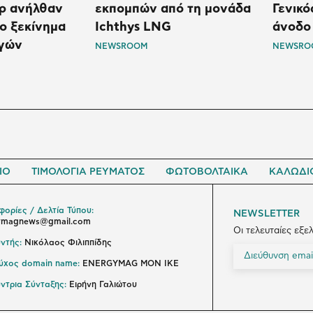
όρ ανήλθαν
εκπομπών από τη μονάδα
Γενικό
το ξεκίνημα
Ichthys LNG
άνοδο
αγών
NEWSROOM
NEWSRO
ΙΟ
ΤΙΜΟΛΟΓΙΑ ΡΕΥΜΑΤΟΣ
ΦΩΤΟΒΟΛΤΑΙΚΑ
ΚΑΛΩΔΙ
ορίες / Δελτία Τύπου:
NEWSLETTER
ymagnews@gmail.com
Οι τελευταίες εξε
ντής:
Νικόλαος Φιλιππίδης
ούχος domain name:
ENERGYMAG ΜΟΝ ΙΚΕ
ντρια Σύνταξης:
Ειρήνη Γαλιώτου