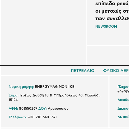
επίπεδο ρεκ
οι μετοχές σ
των συναλλ
NEWSROOM
ΠΕΤΡΕΛΑΙΟ
ΦΥΣΙΚΟ ΑΕΡ
Νομική μορφή:
ENERGYMAG MON IKE
Πληροφ
energ
Έδρα:
Ιερέως Δούση 18 & Μητροπόλεως 43, Μαρούσι,
15124
Διευθυ
ΑΦΜ:
801550267
ΔΟΥ:
Αμαρουσίου
Δικαι
Τηλέφωνο:
+30 210 640 1671
Διευθύ