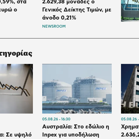
,59%, στα
2.629,38 μονάδες ο
 ευρώ ο
Γενικός Δείκτης Τιμών, με
άνοδο 0,21%
NEWSROOM
τηγορίας
05.08.26
16:30
05.08.26
Αυστραλία: Στο εδώλιο η
Χρηματ
α: Σε υψηλό
Inpex για υποδήλωση
2.636,