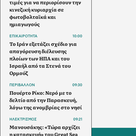
τιμές για να περιορίσουν την
κινεζική κυριαρχία σε
φωτοβολταϊκά και
ημιαγωγούς
ΕΠΙΚΑΙΡΟΤΗΤΑ
10:00
Το Ιράν εξετάζει σχέδιο για
απαγόρευση διέλευσης
πλοίων των ΗΠΑ και του
Ισραήλ από τα Στενά του
Ορμούζ
ΠΕΡΙΒΑΛΛΟΝ
09:30
Πουέρτο Ρίκο: Νερό με το
δελτίο από την Παρασκευή,
λόγω της ανομβρίας στο νησί
ΗΛΕΚΤΡΙΣΜΟΣ
09:21
Μανουσάκης: «Τώρα αρχίζει
η κατασκευή» του Great Sea