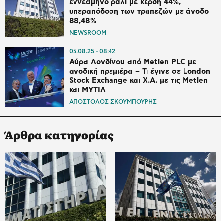
εννεάμηνο ράλι με κέρδη 44%,
υπεραπόδοση των τραπεζών με άνοδο
88,48%
NEWSROOM
05.08.25
08:42
Αύρα Λονδίνου από Metlen PLC με
ανοδική πρεμιέρα – Τι έγινε σε London
Stock Exchange και Χ.Α. με τις Metlen
και ΜΥΤΙΛ
ΑΠΟΣΤΟΛΟΣ ΣΚΟΥΜΠΟΥΡΗΣ
Άρθρα κατηγορίας