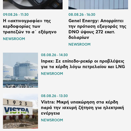
09.08.26
11:30
08.08.26
16:30
Η «ακτινογραφία» της
Genel Energy: Απορρίπτει
κερδοφορίας των
την πρόταση εξαγοράς της
τραπεζών το α΄ εξάμηνο
DNO ύψους 272 εκατ.
δολαρίων
NEWSROOM
NEWSROOM
08.08.26
14:30
Inpex: Σε επίπεδο-ρεκόρ οι προβλέψεις
για τα κέρδη λόγω πετρελαίου και LNG
NEWSROOM
08.08.26
13:30
Vistra: Μικρή υποχώρηση στα κέρδη
παρά την ισχυρή ζήτηση για ηλεκτρική
ενέργεια
NEWSROOM