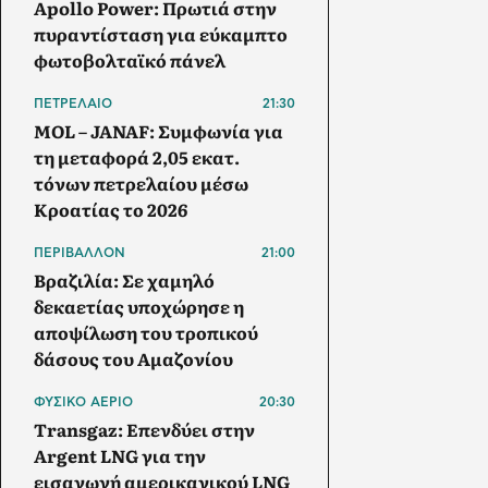
Apollo Power: Πρωτιά στην
πυραντίσταση για εύκαμπτο
φωτοβολταϊκό πάνελ
ΠΕΤΡΕΛΑΙΟ
21:30
MOL – JANAF: Συμφωνία για
τη μεταφορά 2,05 εκατ.
τόνων πετρελαίου μέσω
Κροατίας το 2026
ΠΕΡΙΒΑΛΛΟΝ
21:00
Βραζιλία: Σε χαμηλό
δεκαετίας υποχώρησε η
αποψίλωση του τροπικού
δάσους του Αμαζονίου
ΦΥΣΙΚΟ ΑΕΡΙΟ
20:30
Transgaz: Επενδύει στην
Argent LNG για την
εισαγωγή αμερικανικού LNG