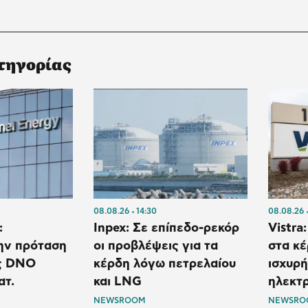
τηγορίας
08.08.26
14:30
08.08.26
:
Inpex: Σε επίπεδο-ρεκόρ
Vistra
ην πρόταση
οι προβλέψεις για τα
στα κέ
ς DNO
κέρδη λόγω πετρελαίου
ισχυρή
ατ.
και LNG
ηλεκτρ
NEWSROOM
NEWSRO