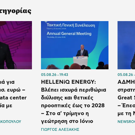
τηγορίας
05.08.26
19:43
05.08.26
ιά για
HELLENiQ ENERGY:
ΑΔΜΗΕ
ισ. ευρώ –
Βλέπει ισχυρά περιθώρια
στρατη
ata center
διύλισης και θετικές
Great 
ία με
προοπτικές έως το 2028
– Έπε
– Στο α' τρίμηνο η
με τη 
γεώτρηση στο Ιόνιο
ΑΚΟΠΟΥΛΟΥ
NEWSRO
ΓΙΩΡΓΟΣ ΑΛΕΞΑΚΗΣ