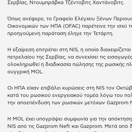
Σερβίας, Ντουμπράβκα Τζέντοβιτς Χαντάνοβιτς.
Όπως ανέφερε, το Γραφείο Ελέγχου Ξένων Περιουσ
Οικονομικών των ΗΠΑ (OFAC) παρέτεινε την ισχύ της
προηγούμενη παράταση έληγε την Τετάρτη.
Η εξαίρεση επιτρέπει στη NIS, η οποία διαχειρίζετα
πετρελαίου της Σερβίας, να συνεχίσει τις εισαγωγ
ολοκληρωθεί η διαδικασία πώλησης της ρωσικής π
ουγγρική MOL.
Οι ΗΠΑ είχαν επιβάλει κυρώσεις στη NIS τον Οκτώβ
κατά του ρωσικού ενεργειακού τομέα λόγω του πο
την αποεπένδυση των ρωσικών μετόχων Gazprom N
Η MOL έχει υπογράψει συμφωνία για την απόκτησ
NIS από τις Gazprom Neft και Gazprom. Μετά από 