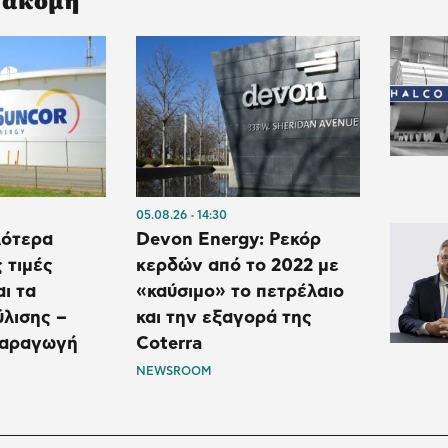
05.08.26
14:30
λότερα
Devon Energy: Ρεκόρ
 τιμές
κερδών από το 2022 με
ι τα
«καύσιμο» το πετρέλαιο
ύλισης –
και την εξαγορά της
παραγωγή
Coterra
NEWSROOM