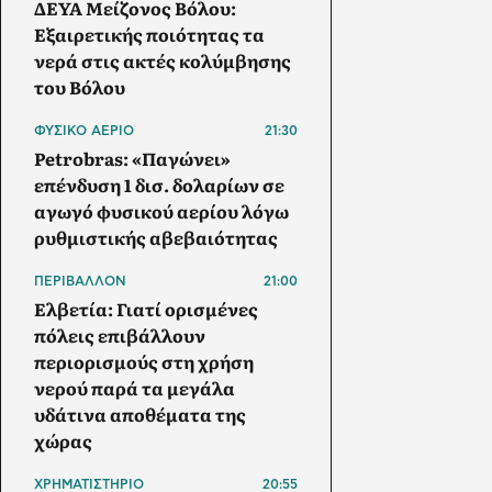
ΔΕΥΑ Μείζονος Βόλου:
Εξαιρετικής ποιότητας τα
νερά στις ακτές κολύμβησης
του Βόλου
ΦΥΣΙΚΟ ΑΕΡΙΟ
21:30
Petrobras: «Παγώνει»
επένδυση 1 δισ. δολαρίων σε
αγωγό φυσικού αερίου λόγω
ρυθμιστικής αβεβαιότητας
ΠΕΡΙΒΑΛΛΟΝ
21:00
Ελβετία: Γιατί ορισμένες
πόλεις επιβάλλουν
περιορισμούς στη χρήση
νερού παρά τα μεγάλα
υδάτινα αποθέματα της
χώρας
ΧΡΗΜΑΤΙΣΤΗΡΙΟ
20:55