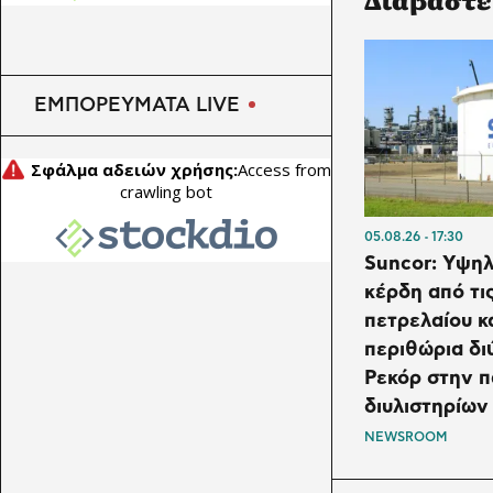
ώθηση από καλώδια και
μέταλλα
ΕΜΠΟΡΕΥΜΑΤΑ LIVE
05.08.26
17:30
Suncor: Υψη
κέρδη από τις
πετρελαίου κα
περιθώρια δι
Ρεκόρ στην 
διυλιστηρίων
NEWSROOM