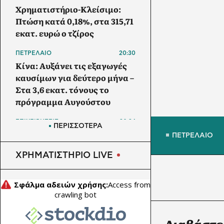
Χρηματιστήριο-Κλείσιμο:
Πτώση κατά 0,18%, στα 315,71
εκατ. ευρώ ο τζίρος
ΠΕΤΡΕΛΑΙΟ
20:30
Κίνα: Αυξάνει τις εξαγωγές
καυσίμων για δεύτερο μήνα –
Στα 3,6 εκατ. τόνους το
πρόγραμμα Αυγούστου
ΕΠΙΧΕΙΡΗΣΕΙΣ
20:24
ΠΕΡΙΣΣΟΤΕΡΑ
ΔΕΗ: Σε τροχιά για EBITDA
ΠΕΤΡΕΛΑΙΟ
2,4 δισ. ευρώ – Προχωρούν
ΧΡΗΜΑΤΙΣΤΗΡΙΟ LIVE
data center και συνεργασία
με Vodafone
ΕΠΙΧΕΙΡΗΣΕΙΣ
20:05
Viohalco: Άλμα 62% στα
κέρδη προ φόρων - Νέα
Διαβάστε