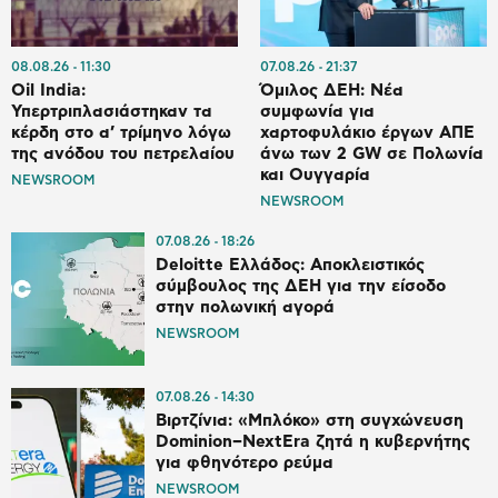
08.08.26
11:30
07.08.26
21:37
Oil India:
Όμιλος ΔΕΗ: Νέα
Υπερτριπλασιάστηκαν τα
συμφωνία για
κέρδη στο α’ τρίμηνο λόγω
χαρτοφυλάκιο έργων ΑΠΕ
της ανόδου του πετρελαίου
άνω των 2 GW σε Πολωνία
και Ουγγαρία
NEWSROOM
NEWSROOM
07.08.26
18:26
Deloitte Ελλάδος: Αποκλειστικός
σύμβουλος της ΔΕΗ για την είσοδο
στην πολωνική αγορά
NEWSROOM
07.08.26
14:30
Βιρτζίνια: «Μπλόκο» στη συγχώνευση
Dominion–NextEra ζητά η κυβερνήτης
για φθηνότερο ρεύμα
NEWSROOM