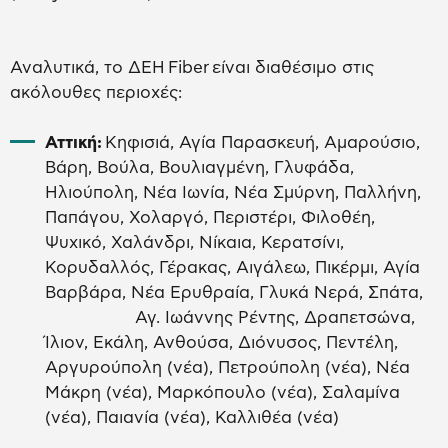
Αναλυτικά, το ΔΕΗ Fiber είναι διαθέσιμο στις
ακόλουθες περιοχές:
Αττική:
Κηφισιά, Αγία Παρασκευή, Αμαρούσιο,
Βάρη, Βούλα, Βουλιαγμένη, Γλυφάδα,
Ηλιούπολη, Νέα Ιωνία, Νέα Σμύρνη, Παλλήνη,
Παπάγου, Χολαργό, Περιστέρι, Φιλοθέη,
Ψυχικό, Χαλάνδρι, Νίκαια, Κερατσίνι,
Κορυδαλλός, Γέρακας, Αιγάλεω, Πικέρμι, Αγία
Βαρβάρα, Νέα Ερυθραία, Γλυκά Νερά, Σπάτα,
Αγ. Ιωάννης Ρέντης, Δραπετσώνα,
Ίλιον, Εκάλη, Ανθούσα, Διόνυσος, Πεντέλη,
Αργυρούπολη (νέα), Πετρούπολη (νέα), Νέα
Μάκρη (νέα), Μαρκόπουλο (νέα), Σαλαμίνα
(νέα), Παιανία (νέα), Καλλιθέα (νέα)