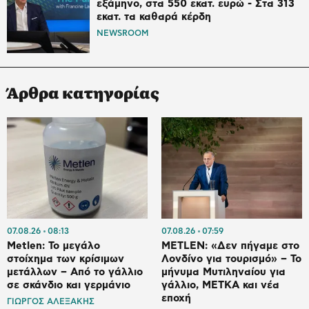
εξάμηνο, στα 550 εκατ. ευρώ - Στα 313
εκατ. τα καθαρά κέρδη
NEWSROOM
Άρθρα κατηγορίας
07.08.26
08:13
07.08.26
07:59
Metlen: Το μεγάλο
METLEN: «Δεν πήγαμε στο
στοίχημα των κρίσιμων
Λονδίνο για τουρισμό» – Το
μετάλλων – Από το γάλλιο
μήνυμα Μυτιληναίου για
σε σκάνδιο και γερμάνιο
γάλλιο, ΜΕΤΚΑ και νέα
εποχή
ΓΙΩΡΓΟΣ ΑΛΕΞΑΚΗΣ