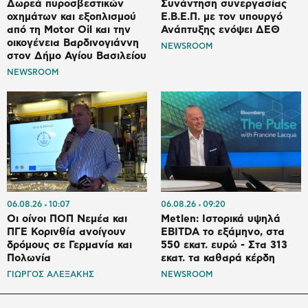
Δωρεά πυροσβεστικών
Συνάντηση συνεργασίας
οχημάτων και εξοπλισμού
Ε.Β.Ε.Π. με τον υπουργό
από τη Motor Oil και την
Ανάπτυξης ενόψει ΔΕΘ
οικογένεια Βαρδινογιάννη
NEWSROOM
στον Δήμο Αγίου Βασιλείου
NEWSROOM
06.08.26
10:07
06.08.26
09:20
Οι οίνοι ΠΟΠ Νεμέα και
Metlen: Ιστορικά υψηλά
ΠΓΕ Κορινθία ανοίγουν
EBITDA το εξάμηνο, στα
δρόμους σε Γερμανία και
550 εκατ. ευρώ - Στα 313
Πολωνία
εκατ. τα καθαρά κέρδη
ΓΙΩΡΓΟΣ ΑΛΕΞΑΚΗΣ
NEWSROOM