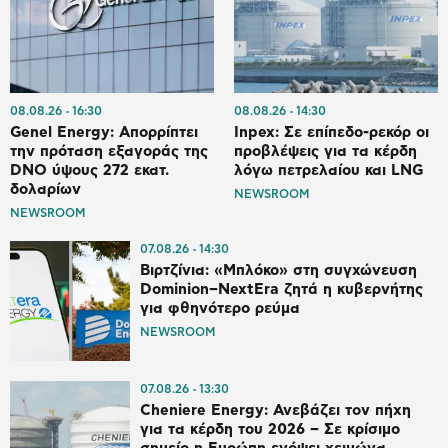
08.08.26
16:30
08.08.26
14:30
Genel Energy: Απορρίπτει
Inpex: Σε επίπεδο-ρεκόρ οι
την πρόταση εξαγοράς της
προβλέψεις για τα κέρδη
DNO ύψους 272 εκατ.
λόγω πετρελαίου και LNG
δολαρίων
NEWSROOM
NEWSROOM
07.08.26
14:30
Βιρτζίνια: «Μπλόκο» στη συγχώνευση
Dominion–NextEra ζητά η κυβερνήτης
για φθηνότερο ρεύμα
NEWSROOM
07.08.26
13:30
Cheniere Energy: Ανεβάζει τον πήχη
για τα κέρδη του 2026 – Σε κρίσιμο