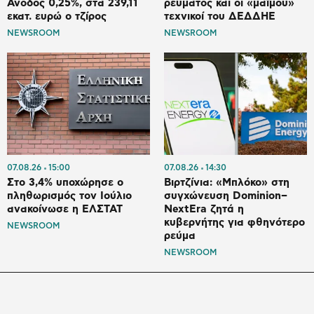
Άνοδος 0,25%, στα 239,11
ρεύματος και οι «μαϊμού»
εκατ. ευρώ ο τζίρος
τεχνικοί του ΔΕΔΔΗΕ
NEWSROOM
NEWSROOM
07.08.26
15:00
07.08.26
14:30
Στο 3,4% υποχώρησε ο
Βιρτζίνια: «Μπλόκο» στη
πληθωρισμός τον Ιούλιο
συγχώνευση Dominion–
ανακοίνωσε η ΕΛΣΤΑΤ
NextEra ζητά η
κυβερνήτης για φθηνότερο
NEWSROOM
ρεύμα
NEWSROOM