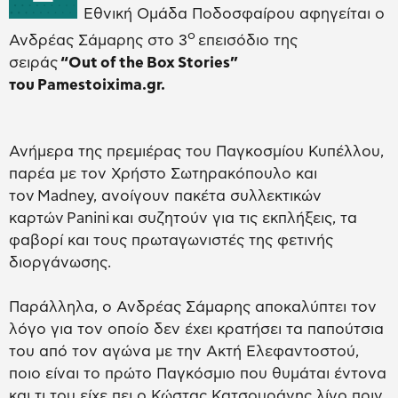
Εθνική Ομάδα Ποδοσφαίρου αφηγείται ο
ο
Ανδρέας Σάμαρης στο 3
επεισόδιο της
σειράς
“
Out
of
the
Box
Stories
”
του
Pamestoixima
.
gr
.
Ανήμερα της πρεμιέρας του Παγκοσμίου Κυπέλλου,
παρέα με τον Χρήστο Σωτηρακόπουλο και
τον Madney, ανοίγουν πακέτα συλλεκτικών
καρτών Panini και συζητούν για τις εκπλήξεις, τα
φαβορί και τους πρωταγωνιστές της φετινής
διοργάνωσης.
Παράλληλα, ο Ανδρέας Σάμαρης αποκαλύπτει τον
λόγο για τον οποίο δεν έχει κρατήσει τα παπούτσια
του από τον αγώνα με την Ακτή Ελεφαντοστού,
ποιο είναι το πρώτο Παγκόσμιο που θυμάται έντονα
και τι του είχε πει ο Κώστας Κατσουράνης λίγο πριν