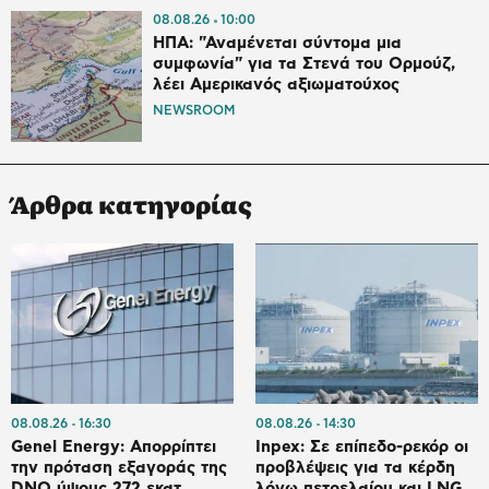
08.08.26
10:00
ΗΠΑ: "Αναμένεται σύντομα μια
συμφωνία" για τα Στενά του Ορμούζ,
λέει Αμερικανός αξιωματούχος
NEWSROOM
Άρθρα κατηγορίας
08.08.26
16:30
08.08.26
14:30
Genel Energy: Απορρίπτει
Inpex: Σε επίπεδο-ρεκόρ οι
την πρόταση εξαγοράς της
προβλέψεις για τα κέρδη
DNO ύψους 272 εκατ.
λόγω πετρελαίου και LNG