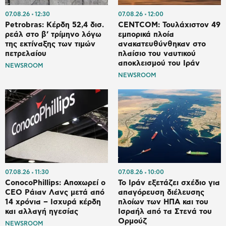
07.08.26
12:30
07.08.26
12:00
Petrobras: Κέρδη 52,4 δισ.
CENTCOM: Τουλάχιστον 49
ρεάλ στο β’ τρίμηνο λόγω
εμπορικά πλοία
της εκτίναξης των τιμών
ανακατευθύνθηκαν στο
πετρελαίου
πλαίσιο του ναυτικού
αποκλεισμού του Ιράν
NEWSROOM
NEWSROOM
07.08.26
11:30
07.08.26
10:00
ConocoPhillips: Αποχωρεί ο
Το Ιράν εξετάζει σχέδιο για
CEO Ράιαν Λανς μετά από
απαγόρευση διέλευσης
14 χρόνια – Ισχυρά κέρδη
πλοίων των ΗΠΑ και του
και αλλαγή ηγεσίας
Ισραήλ από τα Στενά του
Ορμούζ
NEWSROOM