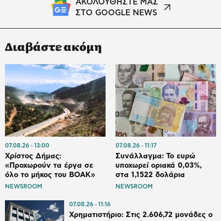
ΑΚΟΛΟΥΘΗΣΤΕ ΜΑΣ
ΣΤΟ GOOGLE NEWS
Διαβάστε ακόμη
07.08.26
13:00
07.08.26
11:17
Χρίστος Δήμας:
Συνάλλαγμα: Το ευρώ
«Προχωρούν τα έργα σε
υποχωρεί οριακά 0,03%,
όλο το μήκος του ΒΟΑΚ»
στα 1,1522 δολάρια
NEWSROOM
NEWSROOM
07.08.26
11:16
Χρηματιστήριο: Στις 2.606,72 μονάδες ο