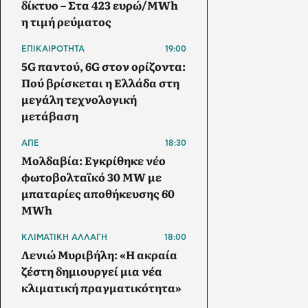
δίκτυο – Στα 423 ευρώ/MWh
η τιμή ρεύματος
ΕΠΙΚΑΙΡΟΤΗΤΑ
19:00
5G παντού, 6G στον ορίζοντα:
Πού βρίσκεται η Ελλάδα στη
μεγάλη τεχνολογική
μετάβαση
ΑΠΕ
18:30
Μολδαβία: Εγκρίθηκε νέο
φωτοβολταϊκό 30 MW με
μπαταρίες αποθήκευσης 60
MWh
ΚΛΙΜΑΤΙΚΗ ΑΛΛΑΓΗ
18:00
Λενιώ Μυριβήλη: «Η ακραία
ζέστη δημιουργεί μια νέα
κλιματική πραγματικότητα»