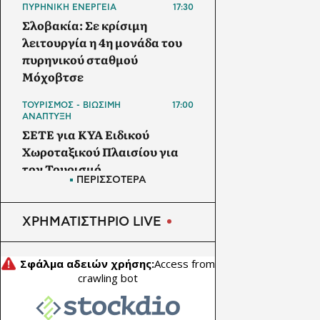
ΠΥΡΗΝΙΚΗ ΕΝΕΡΓΕΙΑ
17:30
Σλοβακία: Σε κρίσιμη
λειτουργία η 4η μονάδα του
πυρηνικού σταθμού
Μόχοβτσε
ΤΟΥΡΙΣΜΟΣ - ΒΙΩΣΙΜΗ
17:00
ΑΝΑΠΤΥΞΗ
ΣΕΤΕ για ΚΥΑ Ειδικού
Χωροταξικού Πλαισίου για
τον Τουρισμό
ΠΕΡΙΣΣΟΤΕΡΑ
ΕΠΙΧΕΙΡΗΣΕΙΣ
16:30
Genel Energy: Απορρίπτει
ΧΡΗΜΑΤΙΣΤΗΡΙΟ LIVE
την πρόταση εξαγοράς της
DNO ύψους 272 εκατ.
δολαρίων