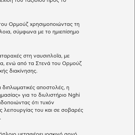
νέχιση του ταξιδιού προς το
 του Ορμούζ χρησιμοποιώντας τη
πλοια, σύμφωνα με το ημιεπίσημο
αταραχές στη ναυσιπλοΐα, με
α, ενώ από τα Στενά του Ορμούζ
κής διακίνησης.
ι διπλωματικές αποστολές, η
μασίας» για το διυλιστήριο Nghi
ιδοποιώντας ότι τυχόν
ς λειτουργίας του και σε σοβαρές
.
όπλοιο μεταφέρει ιρακινό αργό