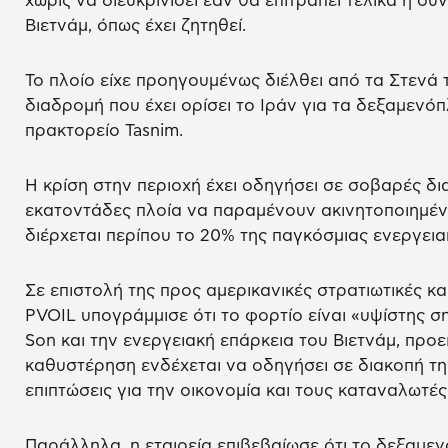
χωρίς να διευκρινίσει εάν θα επιτραπεί τελικά η συ
Βιετνάμ, όπως έχει ζητηθεί.
Το πλοίο είχε προηγουμένως διέλθει από τα Στενά
διαδρομή που έχει ορίσει το Ιράν για τα δεξαμενό
πρακτορείο Tasnim.
Η κρίση στην περιοχή έχει οδηγήσει σε σοβαρές δι
εκατοντάδες πλοία να παραμένουν ακινητοποιημέν
διέρχεται περίπου το 20% της παγκόσμιας ενεργεια
Σε επιστολή της προς αμερικανικές στρατιωτικές κα
PVOIL υπογράμμισε ότι το φορτίο είναι «υψίστης ση
Son και την ενεργειακή επάρκεια του Βιετνάμ, προε
καθυστέρηση ενδέχεται να οδηγήσει σε διακοπή τη
επιπτώσεις για την οικονομία και τους καταναλωτές
Παράλληλα, η εταιρεία επιβεβαίωσε ότι το δεξαμεν