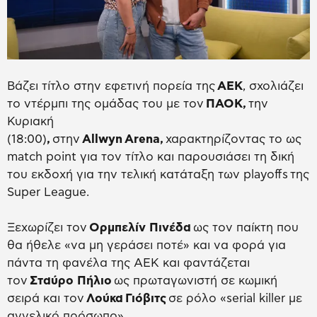
Βάζει τίτλο στην εφετινή πορεία της
ΑΕΚ
, σχολιάζει
το ντέρμπι της ομάδας του με τον
ΠΑΟΚ,
την
Κυριακή
(18:00)
,
στην
Allwyn
Arena,
χαρακτηρίζοντας το ως
match point για τον τίτλο και παρουσιάσει τη δική
του εκδοχή για την τελική κατάταξη των playoffs της
Super League.
Ξεχωρίζει τον
Ορμπελίν Πινέδα
ως τον παίκτη που
θα ήθελε «να μη γεράσει ποτέ» και να φορά για
πάντα τη φανέλα της ΑΕΚ και φαντάζεται
τον
Σταύρο Πήλιο
ως πρωταγωνιστή σε κωμική
σειρά και τον
Λούκα Γιόβιτς
σε ρόλο «serial killer με
αγγελικό πρόσωπο».