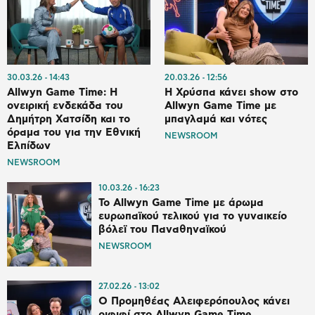
30.03.26
14:43
20.03.26
12:56
Allwyn Game Time: Η
Η Χρύσπα κάνει show στο
ονειρική ενδεκάδα του
Allwyn Game Time με
Δημήτρη Χατσίδη και το
μπαγλαμά και νότες
όραμα του για την Εθνική
NEWSROOM
Ελπίδων
NEWSROOM
10.03.26
16:23
Το Allwyn Game Time με άρωμα
ευρωπαϊκού τελικού για το γυναικείο
βόλεϊ του Παναθηναϊκού
NEWSROOM
27.02.26
13:02
Ο Προμηθέας Αλειφερόπουλος κάνει
ριφιφί στο Allwyn Game Time