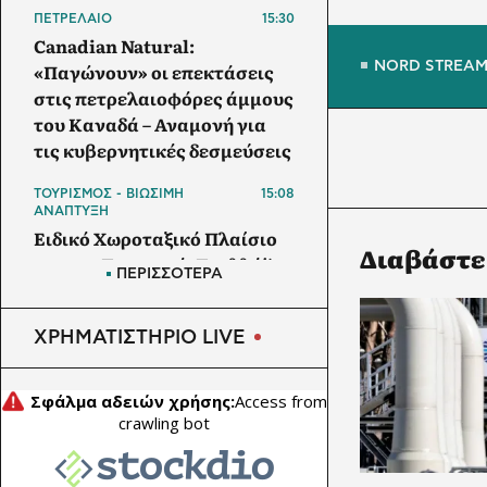
ΠΕΤΡΕΛΑΙΟ
15:30
Canadian Natural:
«Παγώνουν» οι επεκτάσεις
NORD STREA
στις πετρελαιοφόρες άμμους
του Καναδά – Αναμονή για
τις κυβερνητικές δεσμεύσεις
ΤΟΥΡΙΣΜΟΣ - ΒΙΩΣΙΜΗ
15:08
ΑΝΑΠΤΥΞΗ
Ειδικό Χωροταξικό Πλαίσιο
Διαβάστε
για τον Τουρισμό: Τι αλλάζει
ΠΕΡΙΣΣΟΤΕΡΑ
ΕΠΙΚΑΙΡΟΤΗΤΑ
15:00
Στο 3,4% υποχώρησε ο
ΧΡΗΜΑΤΙΣΤΗΡΙΟ LIVE
πληθωρισμός τον Ιούλιο
ανακοίνωσε η ΕΛΣΤΑΤ
ΕΠΙΧΕΙΡΗΣΕΙΣ
14:30
Βιρτζίνια: «Μπλόκο» στη
συγχώνευση Dominion–