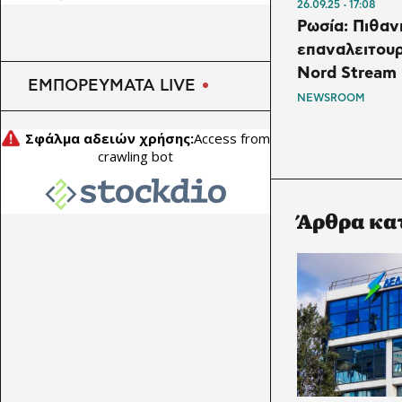
26.09.25
17:08
NextEra ζητά η κυβερνήτης
Ρωσία: Πιθαν
για φθηνότερο ρεύμα
επαναλειτουρ
Nord Stream
ΕΜΠΟΡΕΥΜΑΤΑ LIVE
NEWSROOM
Άρθρα κα