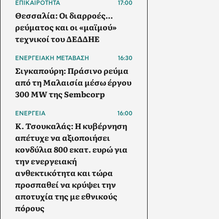
ΕΠΙΚΑΙΡΟΤΗΤΑ
17:00
Θεσσαλία: Οι διαρροές…
ρεύματος και οι «μαϊμού»
τεχνικοί του ΔΕΔΔΗΕ
ΕΝΕΡΓΕΙΑΚΗ ΜΕΤΑΒΑΣΗ
16:30
Σιγκαπούρη: Πράσινο ρεύμα
από τη Μαλαισία μέσω έργου
300 MW της Sembcorp
ΕΝΕΡΓΕΙΑ
16:00
Κ. Τσουκαλάς: Η κυβέρνηση
απέτυχε να αξιοποιήσει
κονδύλια 800 εκατ. ευρώ για
την ενεργειακή
ανθεκτικότητα και τώρα
προσπαθεί να κρύψει την
αποτυχία της με εθνικούς
πόρους