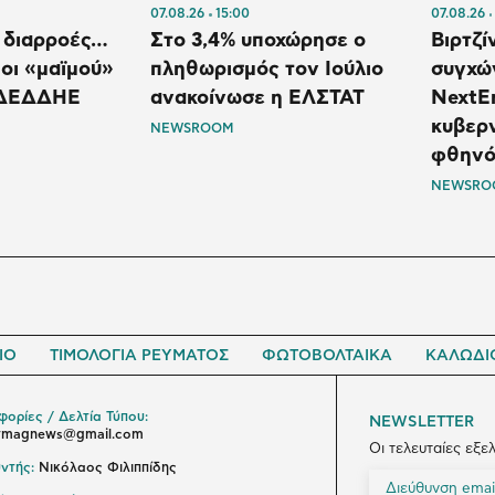
07.08.26
15:00
07.08.26
ι διαρροές…
Στο 3,4% υποχώρησε ο
Βιρτζί
 οι «μαϊμού»
πληθωρισμός τον Ιούλιο
συγχώ
υ ΔΕΔΔΗΕ
ανακοίνωσε η ΕΛΣΤΑΤ
NextEr
κυβερν
NEWSROOM
φθηνό
NEWSRO
ΙΟ
ΤΙΜΟΛΟΓΙΑ ΡΕΥΜΑΤΟΣ
ΦΩΤΟΒΟΛΤΑΙΚΑ
ΚΑΛΩΔΙ
ορίες / Δελτία Τύπου:
NEWSLETTER
ymagnews@gmail.com
Οι τελευταίες εξε
ντής:
Νικόλαος Φιλιππίδης