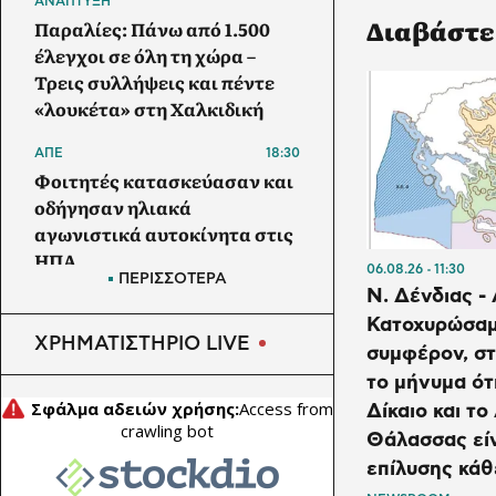
ΑΝΑΠΤΥΞΗ
Διαβάστε
Παραλίες: Πάνω από 1.500
έλεγχοι σε όλη τη χώρα –
Τρεις συλλήψεις και πέντε
«λουκέτα» στη Χαλκιδική
ΑΠΕ
18:30
Φοιτητές κατασκεύασαν και
οδήγησαν ηλιακά
αγωνιστικά αυτοκίνητα στις
ΗΠΑ
06.08.26
11:30
ΠΕΡΙΣΣΟΤΕΡΑ
Ν. Δένδιας -
ΕΠΙΧΕΙΡΗΣΕΙΣ
18:26
Κατοχυρώσαμ
Deloitte Ελλάδος:
ΧΡΗΜΑΤΙΣΤΗΡΙΟ LIVE
συμφέρον, σ
Αποκλειστικός σύμβουλος
της ΔΕΗ για την είσοδο στην
το μήνυμα ότ
πολωνική αγορά
Δίκαιο και το
Θάλασσας είν
ΕΝΕΡΓΕΙΑ
18:23
επίλυσης κάθ
Η κυβέρνηση Τραμπ