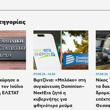
τηγορίας
07.08.26
14:30
07.08.26
χώρησε ο
Βιρτζίνια: «Μπλόκο» στη
Νίκος 
τον Ιούλιο
συγχώνευση Dominion–
τα δοκ
η ΕΛΣΤΑΤ
NextEra ζητά η
δρομο
κυβερνήτης για
επέκτ
φθηνότερο ρεύμα
Θεσσα