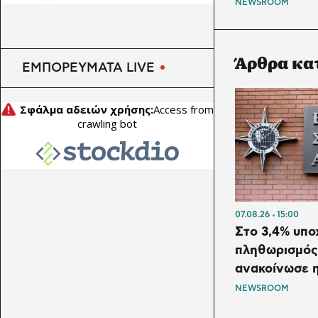
NEWSROOM
πληρώνει τη RWE για να
εγκαταλείψει τα υπεράκτια
αιολικά και να επενδύσει στο
Άρθρα κα
LNG
ΕΜΠΟΡΕΥΜΑΤΑ LIVE
07.08.26
15:00
Στο 3,4% υπο
πληθωρισμός 
ανακοίνωσε 
NEWSROOM