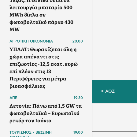
λειτουργία μπαταρία 500
MWh δίπλα σε
φωτοβολταϊκό πάρκο 430
MW
ΑΓΡΟΤΙΚΗ ΟΙΚΟΝΟΜΙΑ
20:00
ΥΠΑΑΤ: Θωρακίζεται όλη η
χώρα απέναντι στις
επιζωοτίες - 12,5 εκατ. ευρώ
επί πλέον στις 13
Περιφέρειες για μέτρα
βιοασφάλειας
ΑΟΖ
ΑΠΕ
19:30
Λετονία: Πάνω από 1,5 GW τα
φωτοβολταϊκά – Ευρωπαϊκό
ρεκόρ τον Ιούνιο
ΤΟΥΡΙΣΜΟΣ - ΒΙΩΣΙΜΗ
19:00