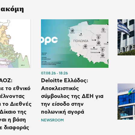
 ακόμη
07.08.26
18:26
 ΑΟΖ:
Deloitte Ελλάδος:
ε το εθνικό
Αποκλειστικός
τέλνοντας
σύμβουλος της ΔΕΗ για
ι το Διεθνές
την είσοδο στην
 Δίκαιο της
πολωνική αγορά
αι η βάση
NEWSROOM
ε διαφοράς