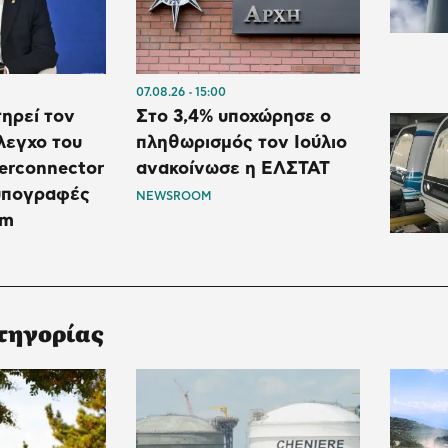
07.08.26
15:00
ηρεί τον
Στο 3,4% υποχώρησε ο
λεγχο του
πληθωρισμός τον Ιούλιο
terconnector
ανακοίνωσε η ΕΛΣΤΑΤ
 υπογραφές
NEWSROOM
am
τηγορίας