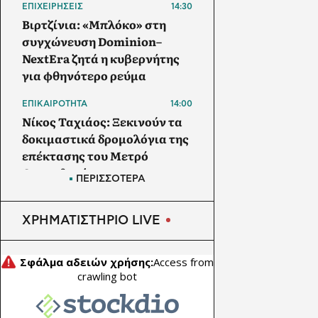
ΕΠΙΧΕΙΡΗΣΕΙΣ
14:30
Βιρτζίνια: «Μπλόκο» στη
συγχώνευση Dominion–
NextEra ζητά η κυβερνήτης
για φθηνότερο ρεύμα
ΕΠΙΚΑΙΡΟΤΗΤΑ
14:00
Νίκος Ταχιάος: Ξεκινούν τα
δοκιμαστικά δρομολόγια της
επέκτασης του Μετρό
Θεσσαλονίκης προς την
ΠΕΡΙΣΣΟΤΕΡΑ
Καλαμαριά
ΕΠΙΧΕΙΡΗΣΕΙΣ
13:30
ΧΡΗΜΑΤΙΣΤΗΡΙΟ LIVE
Cheniere Energy: Ανεβάζει
τον πήχη για τα κέρδη του
2026 – Σε κρίσιμο σημείο η
Ευρώπη ενόψει χειμώνα
ΕΠΙΚΑΙΡΟΤΗΤΑ
13:28