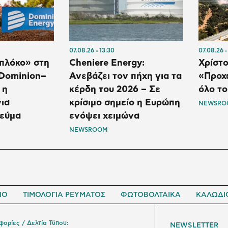
07.08.26
13:30
07.08.26
Μπλόκο» στη
Cheniere Energy:
Χρίστο
Dominion–
Ανεβάζει τον πήχη για τα
«Προχ
 η
κέρδη του 2026 – Σε
όλο τ
ια
κρίσιμο σημείο η Ευρώπη
NEWSRO
εύμα
ενόψει χειμώνα
NEWSROOM
ΙΟ
ΤΙΜΟΛΟΓΙΑ ΡΕΥΜΑΤΟΣ
ΦΩΤΟΒΟΛΤΑΙΚΑ
ΚΑΛΩΔΙ
ορίες / Δελτία Τύπου:
NEWSLETTER