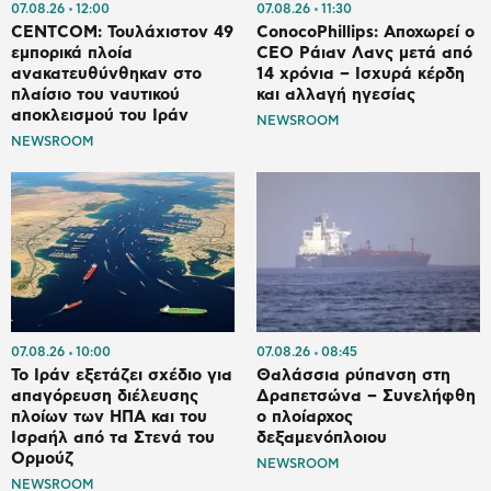
07.08.26
12:00
07.08.26
11:30
CENTCOM: Τουλάχιστον 49
ConocoPhillips: Αποχωρεί ο
εμπορικά πλοία
CEO Ράιαν Λανς μετά από
ανακατευθύνθηκαν στο
14 χρόνια – Ισχυρά κέρδη
πλαίσιο του ναυτικού
και αλλαγή ηγεσίας
αποκλεισμού του Ιράν
NEWSROOM
NEWSROOM
07.08.26
10:00
07.08.26
08:45
Το Ιράν εξετάζει σχέδιο για
Θαλάσσια ρύπανση στη
απαγόρευση διέλευσης
Δραπετσώνα – Συνελήφθη
πλοίων των ΗΠΑ και του
ο πλοίαρχος
Ισραήλ από τα Στενά του
δεξαμενόπλοιου
Ορμούζ
NEWSROOM
NEWSROOM