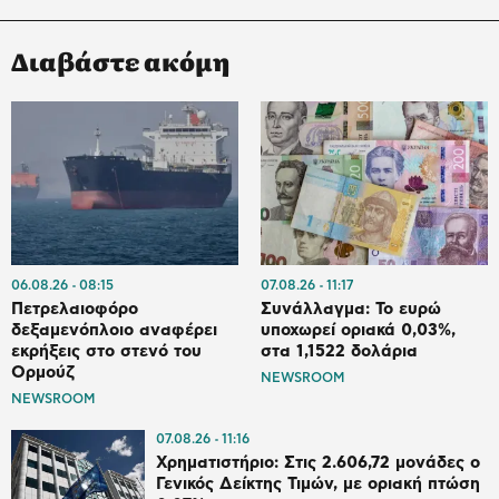
Διαβάστε ακόμη
06.08.26
08:15
07.08.26
11:17
Πετρελαιοφόρο
Συνάλλαγμα: Το ευρώ
δεξαμενόπλοιο αναφέρει
υποχωρεί οριακά 0,03%,
εκρήξεις στο στενό του
στα 1,1522 δολάρια
Ορμούζ
NEWSROOM
NEWSROOM
07.08.26
11:16
Χρηματιστήριο: Στις 2.606,72 μονάδες ο
Γενικός Δείκτης Τιμών, με οριακή πτώση