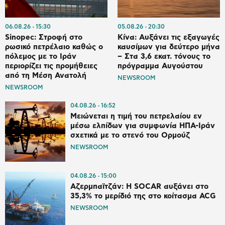
06.08.26
15:30
05.08.26
20:30
Sinopec: Στροφή στο
Κίνα: Αυξάνει τις εξαγωγές
ρωσικό πετρέλαιο καθώς ο
καυσίμων για δεύτερο μήνα
πόλεμος με το Ιράν
– Στα 3,6 εκατ. τόνους το
περιορίζει τις προμήθειες
πρόγραμμα Αυγούστου
από τη Μέση Ανατολή
NEWSROOM
NEWSROOM
04.08.26
16:52
Μειώνεται η τιμή του πετρελαίου εν
μέσω ελπίδων για συμφωνία ΗΠΑ-Ιράν
σχετικά με το στενό του Ορμούζ
NEWSROOM
04.08.26
15:00
Αζερμπαϊτζάν: Η SOCAR αυξάνει στο
35,3% το μερίδιό της στο κοίτασμα ACG
NEWSROOM