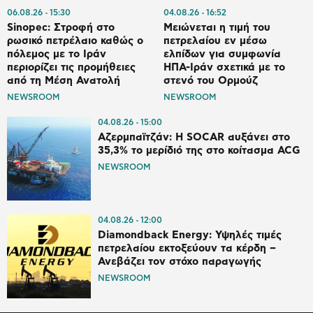
06.08.26
15:30
04.08.26
16:52
Sinopec: Στροφή στο
Μειώνεται η τιμή του
ρωσικό πετρέλαιο καθώς ο
πετρελαίου εν μέσω
πόλεμος με το Ιράν
ελπίδων για συμφωνία
περιορίζει τις προμήθειες
ΗΠΑ-Ιράν σχετικά με το
από τη Μέση Ανατολή
στενό του Ορμούζ
NEWSROOM
NEWSROOM
04.08.26
15:00
Αζερμπαϊτζάν: Η SOCAR αυξάνει στο
35,3% το μερίδιό της στο κοίτασμα ACG
NEWSROOM
04.08.26
12:00
Diamondback Energy: Υψηλές τιμές
πετρελαίου εκτοξεύουν τα κέρδη –
Ανεβάζει τον στόχο παραγωγής
NEWSROOM