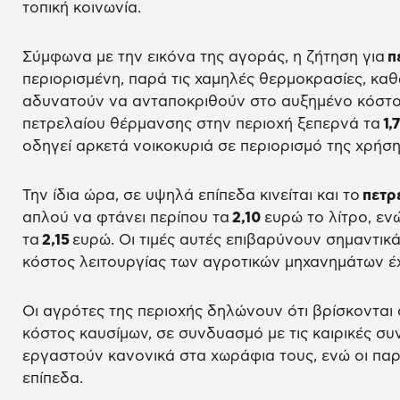
τοπική κοινωνία.
Σύμφωνα με την εικόνα της αγοράς, η ζήτηση για
π
περιορισμένη, παρά τις χαμηλές θερμοκρασίες, κα
αδυνατούν να ανταποκριθούν στο αυξημένο κόστος. 
πετρελαίου θέρμανσης στην περιοχή ξεπερνά τα
1,
οδηγεί αρκετά νοικοκυριά σε περιορισμό της χρήσ
Την ίδια ώρα, σε υψηλά επίπεδα κινείται και το
πετρέ
απλού να φτάνει περίπου τα
2,10
ευρώ το λίτρο, εν
τα
2,15
ευρώ. Οι τιμές αυτές επιβαρύνουν σημαντικ
κόστος λειτουργίας των αγροτικών μηχανημάτων έχ
Οι αγρότες της περιοχής δηλώνουν ότι βρίσκονται
κόστος καυσίμων, σε συνδυασμό με τις καιρικές συν
εργαστούν κανονικά στα χωράφια τους, ενώ οι πα
επίπεδα.