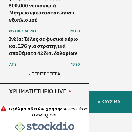
500.000 νοικοκυριά –
Μητρώο εγκαταστατών και
εξοπλισμού
ΦΥΣΙΚΟ ΑΕΡΙΟ
20:00
Ινδία: Τέλος σε φυσικό αέριο
και LPG για στρατηγικά
αποθέματα 42 δισ. δολαρίων
ΑΠΕ
19:30
Μπανγκλαντές: Πάνω από 1
ΠΕΡΙΣΣΟΤΕΡΑ
GW τα φωτοβολταϊκά στις
στέγες – Στα 5,5 GW ο στόχος
ΧΡΗΜΑΤΙΣΤΗΡΙΟ LIVE
έως το 2030
ΚΑΥΣΙΜΑ
ΗΛΕΚΤΡΙΚΟ ΑΥΤΟΚΙΝΗΤΟ
19:00
Το Nissan Qashqai με το νέο
σύστημα e-POWER κατακτά
ρεκόρ Guinness