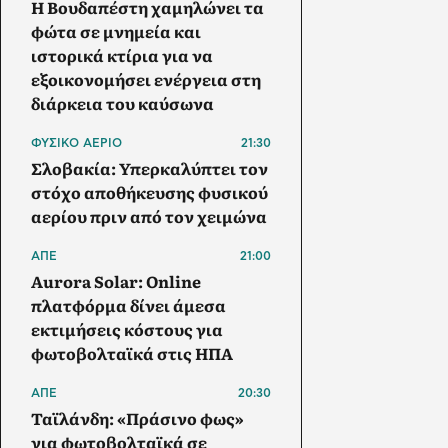
Η Βουδαπέστη χαμηλώνει τα
φώτα σε μνημεία και
ιστορικά κτίρια για να
εξοικονομήσει ενέργεια στη
διάρκεια του καύσωνα
ΦΥΣΙΚΟ ΑΕΡΙΟ
21:30
Σλοβακία: Υπερκαλύπτει τον
στόχο αποθήκευσης φυσικού
αερίου πριν από τον χειμώνα
ΑΠΕ
21:00
Aurora Solar: Online
πλατφόρμα δίνει άμεσα
εκτιμήσεις κόστους για
φωτοβολταϊκά στις ΗΠΑ
ΑΠΕ
20:30
Ταϊλάνδη: «Πράσινο φως»
για φωτοβολταϊκά σε