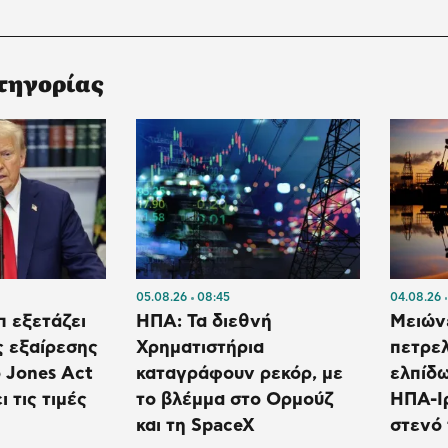
τηγορίας
05.08.26
08:45
04.08.26
 εξετάζει
ΗΠΑ: Τα διεθνή
Μειώνε
ς εξαίρεσης
Χρηματιστήρια
πετρελ
 Jones Act
καταγράφουν ρεκόρ, με
ελπίδ
ι τις τιμές
το βλέμμα στο Ορμούζ
ΗΠΑ-Ιρ
και τη SpaceX
στενό