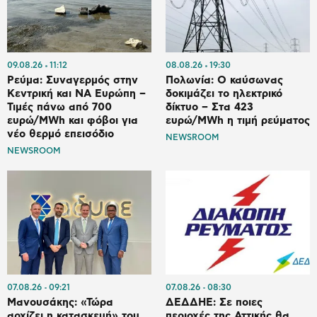
09.08.26
11:12
08.08.26
19:30
Ρεύμα: Συναγερμός στην
Πολωνία: Ο καύσωνας
Κεντρική και ΝΑ Ευρώπη –
δοκιμάζει το ηλεκτρικό
Τιμές πάνω από 700
δίκτυο – Στα 423
ευρώ/MWh και φόβοι για
ευρώ/MWh η τιμή ρεύματος
νέο θερμό επεισόδιο
NEWSROOM
NEWSROOM
07.08.26
09:21
07.08.26
08:30
Μανουσάκης: «Τώρα
ΔΕΔΔΗΕ: Σε ποιες
αρχίζει η κατασκευή» του
περιοχές της Αττικής θα