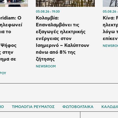
05.08.26
19:30
05.08.26
ridiam: Ο
Κολομβία:
Κίνα: 
τηλεφωνεί
Επαναλαμβάνει τις
ηλεκτρ
ια το
εξαγωγές ηλεκτρικής
λόγω 
ενέργειας στον
επίκεν
 Ψήφος
Ισημερινό – Καλύπτουν
NEWSRO
ς στην
πάνω από 8% της
σημα σε
ζήτησης
NEWSROOM
ΡΟΥ
ΙΟ
ΤΙΜΟΛΟΓΙΑ ΡΕΥΜΑΤΟΣ
ΦΩΤΟΒΟΛΤΑΙΚΑ
ΚΑΛΩΔΙ