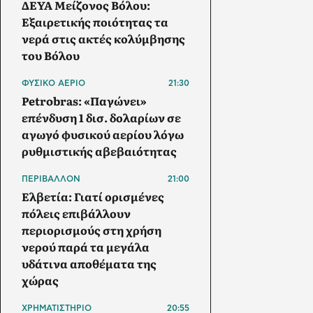
ΔΕΥΑ Μείζονος Βόλου:
Εξαιρετικής ποιότητας τα
νερά στις ακτές κολύμβησης
του Βόλου
ΦΥΣΙΚΟ ΑΕΡΙΟ
21:30
Petrobras: «Παγώνει»
επένδυση 1 δισ. δολαρίων σε
αγωγό φυσικού αερίου λόγω
ρυθμιστικής αβεβαιότητας
ΠΕΡΙΒΑΛΛΟΝ
21:00
Ελβετία: Γιατί ορισμένες
πόλεις επιβάλλουν
περιορισμούς στη χρήση
νερού παρά τα μεγάλα
υδάτινα αποθέματα της
χώρας
ΧΡΗΜΑΤΙΣΤΗΡΙΟ
20:55