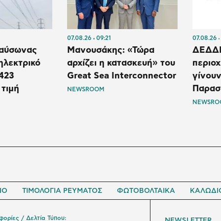
07.08.26
09:21
07.08.26
καύσωνας
Μανουσάκης: «Τώρα
ΔΕΔΔΗ
 ηλεκτρικό
αρχίζει η κατασκευή» του
περιοχ
 423
Great Sea Interconnector
γίνουν
τιμή
Παρασ
NEWSROOM
NEWSRO
ΙΟ
ΤΙΜΟΛΟΓΙΑ ΡΕΥΜΑΤΟΣ
ΦΩΤΟΒΟΛΤΑΙΚΑ
ΚΑΛΩΔΙ
ορίες / Δελτία Τύπου:
NEWSLETTER