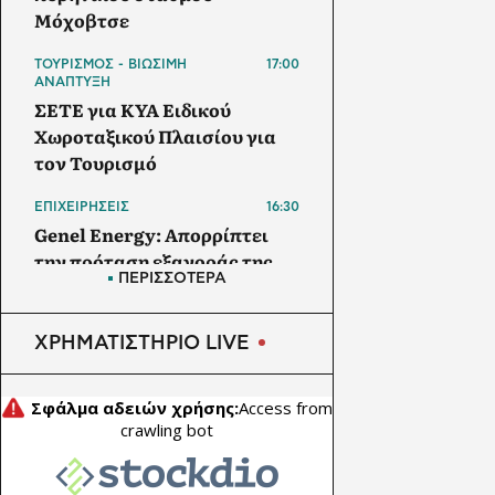
Μόχοβτσε
ΤΟΥΡΙΣΜΟΣ - ΒΙΩΣΙΜΗ
17:00
ΑΝΑΠΤΥΞΗ
ΣΕΤΕ για ΚΥΑ Ειδικού
Χωροταξικού Πλαισίου για
τον Τουρισμό
ΕΠΙΧΕΙΡΗΣΕΙΣ
16:30
Genel Energy: Απορρίπτει
την πρόταση εξαγοράς της
ΠΕΡΙΣΣΟΤΕΡΑ
DNO ύψους 272 εκατ.
δολαρίων
ΧΡΗΜΑΤΙΣΤΗΡΙΟ LIVE
ΕΜΠΟΡΕΥΜΑΤΑ
16:00
Διευρύνεται η εθνική
πρωτοβουλία για τις τιμές
στο ράφι των σούπερ μάρκετ