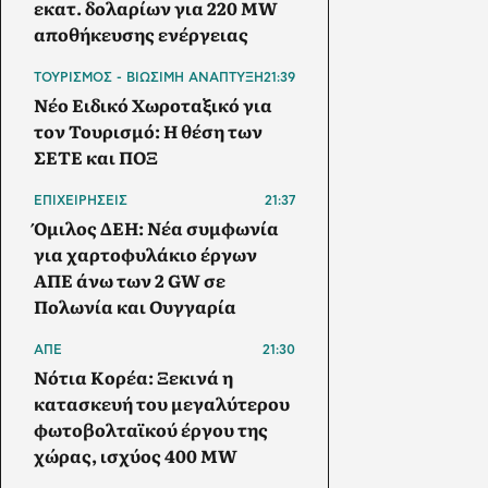
εκατ. δολαρίων για 220 MW
αποθήκευσης ενέργειας
ΤΟΥΡΙΣΜΟΣ - ΒΙΩΣΙΜΗ ΑΝΑΠΤΥΞΗ
21:39
Νέο Ειδικό Χωροταξικό για
τον Τουρισμό: Η θέση των
ΣΕΤΕ και ΠΟΞ
ΕΠΙΧΕΙΡΗΣΕΙΣ
21:37
Όμιλος ΔΕΗ: Νέα συμφωνία
για χαρτοφυλάκιο έργων
ΑΠΕ άνω των 2 GW σε
Πολωνία και Ουγγαρία
ΑΠΕ
21:30
Νότια Κορέα: Ξεκινά η
κατασκευή του μεγαλύτερου
φωτοβολταϊκού έργου της
χώρας, ισχύος 400 MW