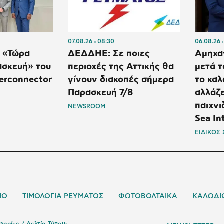
07.08.26
08:30
06.08.26
 «Τώρα
ΔΕΔΔΗΕ: Σε ποιες
Αμηχα
τασκευή» του
περιοχές της Αττικής θα
μετά τ
terconnector
γίνουν διακοπές σήμερα
το καλ
Παρασκευή 7/8
αλλάζε
παιχνι
NEWSROOM
Sea In
ΕΙΔΙΚΟΣ
ΙΟ
ΤΙΜΟΛΟΓΙΑ ΡΕΥΜΑΤΟΣ
ΦΩΤΟΒΟΛΤΑΙΚΑ
ΚΑΛΩΔΙ