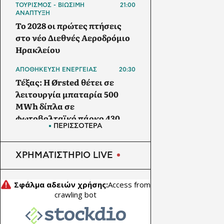
ΤΟΥΡΙΣΜΟΣ - ΒΙΩΣΙΜΗ
21:00
ΑΝΑΠΤΥΞΗ
Το 2028 οι πρώτες πτήσεις
στο νέο Διεθνές Αεροδρόμιο
Ηρακλείου
ΑΠΟΘΗΚΕΥΣΗ ΕΝΕΡΓΕΙΑΣ
20:30
Τέξας: Η Ørsted θέτει σε
λειτουργία μπαταρία 500
MWh δίπλα σε
φωτοβολταϊκό πάρκο 430
ΠΕΡΙΣΣΟΤΕΡΑ
MW
ΑΓΡΟΤΙΚΗ ΟΙΚΟΝΟΜΙΑ
20:00
ΧΡΗΜΑΤΙΣΤΗΡΙΟ LIVE
ΥΠΑΑΤ: Θωρακίζεται όλη η
χώρα απέναντι στις
επιζωοτίες - 12,5 εκατ. ευρώ
επί πλέον στις 13
Περιφέρειες για μέτρα
βιοασφάλειας