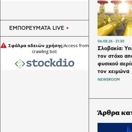
ενέργειας, δηλώνει ο
πρωθυπουργός
ΠΕΡΙΒΑΛΛΟΝ
22:00
ΕΜΠΟΡΕΥΜΑΤΑ LIVE
Κ.Καρτάλης: Η Ευρώπη
θερμαίνεται ταχύτερα από
06.08.26
21:30
άλλες ηπείρους
Σλοβακία: Υπ
τον στόχο α
φυσικού αερί
τον χειμώνα
NEWSROOM
Άρθρα κα