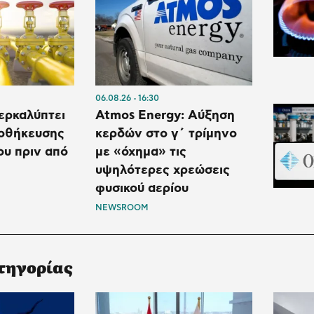
06.08.26
16:30
ερκαλύπτει
Atmos Energy: Αύξηση
ποθήκευσης
κερδών στο γ΄ τρίμηνο
ου πριν από
με «όχημα» τις
υψηλότερες χρεώσεις
φυσικού αερίου
NEWSROOM
τηγορίας