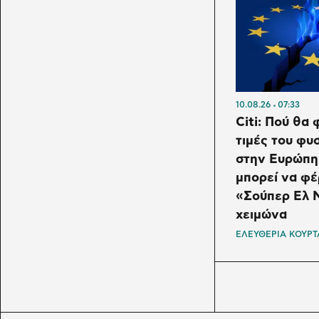
10.08.26
07:33
Citi: Πού θα 
τιμές του φυ
στην Ευρώπη 
μπορεί να φέ
«Σούπερ Ελ Ν
χειμώνα
ΕΛΕΥΘΕΡΙΑ ΚΟΥΡ