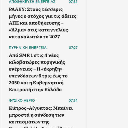
ΑΠΟΘΗΚΕΥΣΗ ΕΝΕΡΓΕΙΑΣ
07:32
ΡΑΑΕΥ: Στους τέσσερις
μήνες ο στόχος για τις άδειες
ΑΠΕ και αποθήκευσης –
«Άλμα» στις καταγγελίες
καταναλωτών το 2027
ΠΥΡΗΝΙΚΗ ΕΝΕΡΓΕΙΑ
07:27
Από SMR 1 στις 4 νέες
κιλοβατώρες πυρηνικής
ενέργειας – Η «έκρηξη»
επενδύσεων 6 τρις έως το
2050 και η Κυβερνητική
Επιτροπή στην Ελλάδα
ΦΥΣΙΚΟ ΑΕΡΙΟ
07:24
Κύπρος–Αίγυπτος: Μπαίνει
μπροστά η σύνδεση των
κοιτασμάτων της