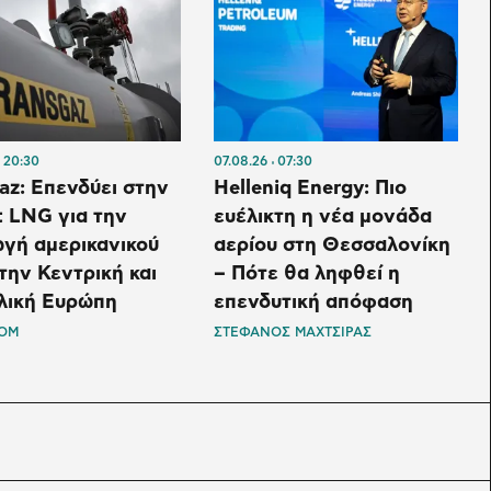
20:30
07.08.26
07:30
az: Επενδύει στην
Helleniq Energy: Πιο
 LNG για την
ευέλικτη η νέα μονάδα
γή αμερικανικού
αερίου στη Θεσσαλονίκη
ην Κεντρική και
– Πότε θα ληφθεί η
λική Ευρώπη
επενδυτική απόφαση
OM
ΣΤΕΦΑΝΟΣ ΜΑΧΤΣΙΡΑΣ