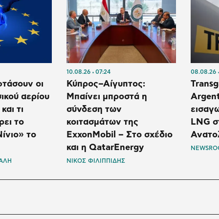
10.08.26
07:24
08.08.26
φτάσουν οι
Κύπρος–Αίγυπτος:
Transg
σικού αερίου
Μπαίνει μπροστά η
Argent
και τι
σύνδεση των
εισαγω
ρει το
κοιτασμάτων της
LNG στ
ίνιο» το
ExxonMobil – Στο σχέδιο
Ανατο
και η QatarEnergy
NEWSRO
ΤΑΛΗ
ΝΙΚΟΣ ΦΙΛΙΠΠΙΔΗΣ