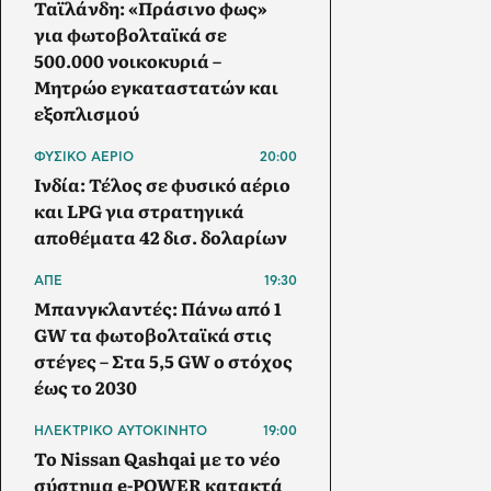
Ταϊλάνδη: «Πράσινο φως»
για φωτοβολταϊκά σε
500.000 νοικοκυριά –
Μητρώο εγκαταστατών και
εξοπλισμού
ΦΥΣΙΚΟ ΑΕΡΙΟ
20:00
Ινδία: Τέλος σε φυσικό αέριο
και LPG για στρατηγικά
αποθέματα 42 δισ. δολαρίων
ΑΠΕ
19:30
Μπανγκλαντές: Πάνω από 1
GW τα φωτοβολταϊκά στις
στέγες – Στα 5,5 GW ο στόχος
έως το 2030
ΗΛΕΚΤΡΙΚΟ ΑΥΤΟΚΙΝΗΤΟ
19:00
Το Nissan Qashqai με το νέο
σύστημα e-POWER κατακτά