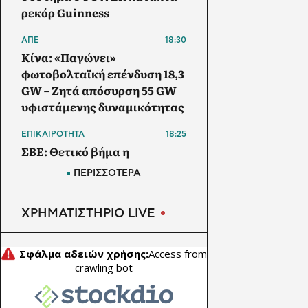
ρεκόρ Guinness
ΑΠΕ
18:30
Κίνα: «Παγώνει»
φωτοβολταϊκή επένδυση 18,3
GW – Ζητά απόσυρση 55 GW
υφιστάμενης δυναμικότητας
ΕΠΙΚΑΙΡΟΤΗΤΑ
18:25
ΣΒΕ: Θετικό βήμα η
επανενεργοποίηση της
ΠΕΡΙΣΣΟΤΕΡΑ
Κυβερνητικής Επιτροπής
Βιομηχανίας
ΧΡΗΜΑΤΙΣΤΗΡΙΟ LIVE
ΕΜΠΟΡΕΥΜΑΤΑ
18:00
Οι ΗΠΑ αναστέλλουν τις
εισαγωγές από τον
μεγαλύτερο παραγωγό
αβοκάντο του Μεξικού