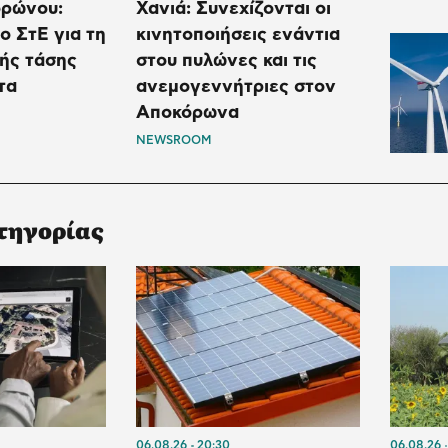
ρώνου:
Χανιά: Συνεχίζονται οι
 ΣτΕ για τη
κινητοποιήσεις ενάντια
ής τάσης
στου πυλώνες και τις
τα
ανεμογεννήτριες στον
Αποκόρωνα
NEWSROOM
τηγορίας
06.08.26
20:30
06.08.26