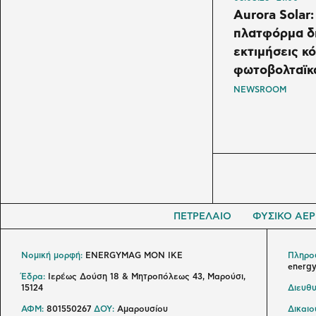
Aurora Solar:
πλατφόρμα δ
εκτιμήσεις κ
φωτοβολταϊκ
NEWSROOM
ΠΕΤΡΕΛΑΙΟ
ΦΥΣΙΚΟ ΑΕΡ
Νομική μορφή:
ENERGYMAG MON IKE
Πληροφ
energ
Έδρα:
Ιερέως Δούση 18 & Μητροπόλεως 43, Μαρούσι,
15124
Διευθυ
ΑΦΜ:
801550267
ΔΟΥ:
Αμαρουσίου
Δικαι