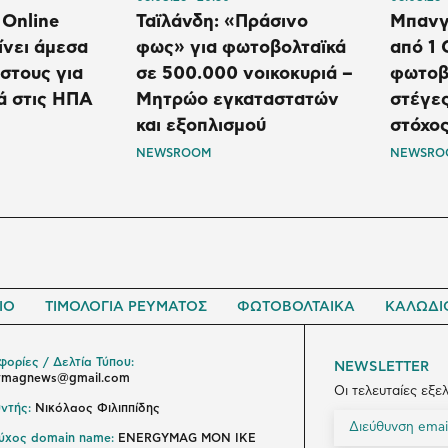
 Online
Ταϊλάνδη: «Πράσινο
Μπανγ
ίνει άμεσα
φως» για φωτοβολταϊκά
από 1
όστους για
σε 500.000 νοικοκυριά –
φωτοβο
ά στις ΗΠΑ
Μητρώο εγκαταστατών
στέγες
και εξοπλισμού
στόχος
NEWSROOM
NEWSRO
ΙΟ
ΤΙΜΟΛΟΓΙΑ ΡΕΥΜΑΤΟΣ
ΦΩΤΟΒΟΛΤΑΙΚΑ
ΚΑΛΩΔΙ
ορίες / Δελτία Τύπου:
NEWSLETTER
ymagnews@gmail.com
Οι τελευταίες εξε
ντής:
Νικόλαος Φιλιππίδης
ούχος domain name:
ENERGYMAG ΜΟΝ ΙΚΕ