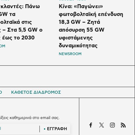
κλαντές: Πάνω
Κίνα: «Παγώνει»
 GW τα
φωτοβολταϊκή επένδυση
λταϊκά στις
18,3 GW – Ζητά
 – Στα 5,5 GW ο
απόσυρση 55 GW
 έως το 2030
υφιστάμενης
δυναμικότητας
OM
NEWSROOM
Ο
ΚΑΘΕΤΟΣ ΔΙΑΔΡΟΜΟΣ
λίξεις καθημερινά στο email σας.
ΕΓΓΡΑΦΗ