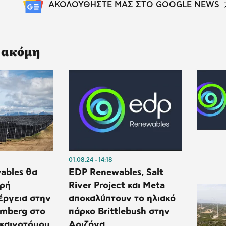
ΑΚΟΛΟΥΘΗΣΤΕ ΜΑΣ ΣΤΟ GOOGLE NEWS
 ακόμη
01.08.24
14:18
ables θα
EDP Renewables, Salt
αρή
River Project και Meta
έργεια στην
αποκαλύπτουν το ηλιακό
omberg στο
πάρκο Brittlebush στην
 καινοτόμου
Αριζόνα