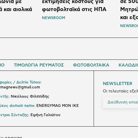
ωνία με
εκτιμήσεις κόστους για
σε 500
 και αιολικά
φωτοβολταϊκά στις ΗΠΑ
Μητρώ
και εξ
NEWSROOM
NEWSRO
ΙΟ
ΤΙΜΟΛΟΓΙΑ ΡΕΥΜΑΤΟΣ
ΦΩΤΟΒΟΛΤΑΙΚΑ
ΚΑΛΩΔΙ
ορίες / Δελτία Τύπου:
NEWSLETTER
ymagnews@gmail.com
Οι τελευταίες εξε
ντής:
Νικόλαος Φιλιππίδης
ούχος domain name:
ENERGYMAG ΜΟΝ ΙΚΕ
ντρια Σύνταξης:
Ειρήνη Γαλιώτου