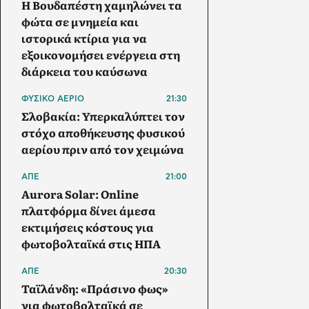
Η Βουδαπέστη χαμηλώνει τα
φώτα σε μνημεία και
ιστορικά κτίρια για να
εξοικονομήσει ενέργεια στη
διάρκεια του καύσωνα
ΦΥΣΙΚΟ ΑΕΡΙΟ
21:30
Σλοβακία: Υπερκαλύπτει τον
στόχο αποθήκευσης φυσικού
αερίου πριν από τον χειμώνα
ΑΠΕ
21:00
Aurora Solar: Online
πλατφόρμα δίνει άμεσα
εκτιμήσεις κόστους για
φωτοβολταϊκά στις ΗΠΑ
ΑΠΕ
20:30
Ταϊλάνδη: «Πράσινο φως»
για φωτοβολταϊκά σε