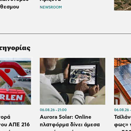
όθεσμου
NEWSROOM
τηγορίας
06.08.26
21:00
06.08.26
γορά
Aurora Solar: Online
Ταϊλάν
γου ΑΠΕ 216
πλατφόρμα δίνει άμεσα
φως» 