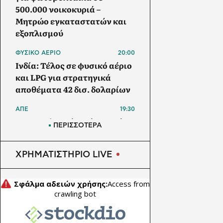
500.000 νοικοκυριά –
Μητρώο εγκαταστατών και
εξοπλισμού
ΦΥΣΙΚΟ ΑΕΡΙΟ
20:00
Ινδία: Τέλος σε φυσικό αέριο
και LPG για στρατηγικά
αποθέματα 42 δισ. δολαρίων
ΑΠΕ
19:30
Μπανγκλαντές: Πάνω από 1
ΠΕΡΙΣΣΟΤΕΡΑ
GW τα φωτοβολταϊκά στις
στέγες – Στα 5,5 GW ο στόχος
ΧΡΗΜΑΤΙΣΤΗΡΙΟ LIVE
έως το 2030
ΗΛΕΚΤΡΙΚΟ ΑΥΤΟΚΙΝΗΤΟ
19:00
Το Nissan Qashqai με το νέο
σύστημα e-POWER κατακτά
ρεκόρ Guinness