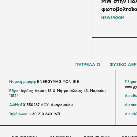
MW στην Πολ
φωτοβολταϊκά
NEWSROOM
ΠΕΤΡΕΛΑΙΟ
ΦΥΣΙΚΟ ΑΕΡ
Νομική μορφή:
ENERGYMAG MON IKE
Πληροφ
energ
Έδρα:
Ιερέως Δούση 18 & Μητροπόλεως 43, Μαρούσι,
15124
Διευθυ
ΑΦΜ:
801550267
ΔΟΥ:
Αμαρουσίου
Δικαι
Τηλέφωνο:
+30 210 640 1671
Διευθύ