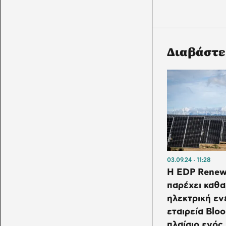
Διαβάστε
03.09.24
11:28
Η EDP Renew
παρέχει καθ
ηλεκτρική εν
εταιρεία Blo
πλαίσιο ενός