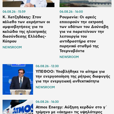
06.08.26
15:59
06.08.26
16:00
Κ. Χατζηδάκης: Στον
Ρουμανία: Οι αρχές
κάλαθο των αχρήστων οι
επιχειρούν την εκτροπή
αμφισβητήσεις για το
των υδάτων του Δούναβη
καλώδιο της ηλεκτρικής
για να παρατείνουν την
διασύνδεσης Ελλάδας-
λειτουργία του
Κύπρου
αντιδραστήρα στον
πυρηνικό σταθμό της
NEWSROOM
Τσερναβόντα
NEWSROOM
06.08.26
12:30
ΥΠΕΘΟΟ: Υποβλήθηκε το αίτημα για
την ενεργοποίηση της ρήτρας διαφυγής
για την ενεργειακή ανθεκτικότητα
NEWSROOM
06.08.26
16:30
Atmos Energy: Αύξηση κερδών στο γ΄
τρίμηνο με «όχημα» τις υψηλότερες