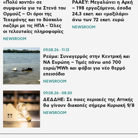
«Πολύ κοντά» σε
ΡΑΑΕΥ: Μεγαλώνει η Αρχή
συμφωνία για τα Στενά του
– 198 εργαζόμενοι, έσοδα
Ορμούζ – Οι όροι της
24,3 εκατ. και «μαξιλάρι»
Τεχεράνης και το δύσκολο
άνω των 72 εκατ. ευρώ
παζάρι με τις ΗΠΑ - Όλες
NEWSROOM
οι τελευταίες πληροφορίες
NEWSROOM
09.08.26
11:12
Ρεύμα: Συναγερμός στην Κεντρική και
ΝΑ Ευρώπη – Τιμές πάνω από 700
ευρώ/MWh και φόβοι για νέο θερμό
επεισόδιο
NEWSROOM
09.08.26
08:30
ΔΕΔΔΗΕ: Σε ποιες περιοχές της Αττικής
θα γίνουν διακοπές σήμερα Κυριακή 9/8
NEWSROOM