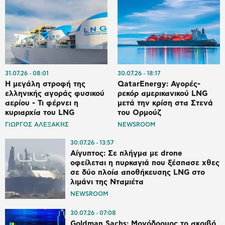
31.07.26
08:01
30.07.26
18:17
Η μεγάλη στροφή της
QatarEnergy: Αγορές-
ελληνικής αγοράς φυσικού
ρεκόρ αμερικανικού LNG
αερίου - Τι φέρνει η
μετά την κρίση στα Στενά
κυριαρχία του LNG
του Ορμούζ
ΓΙΩΡΓΟΣ ΑΛΕΞΑΚΗΣ
NEWSROOM
30.07.26
13:57
Αίγυπτος: Σε πλήγμα με drone
οφείλεται η πυρκαγιά που ξέσπασε χθες
σε δύο πλοία αποθήκευσης LNG στο
λιμάνι της Νταμιέτα
NEWSROOM
30.07.26
07:08
Goldman Sachs: Μονόδρομος το ακριβό