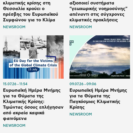
κλιματικής κρίσης στη
αξιοποιεί συστήματα
Θεσσαλία κρούει ο
"γεωχωρικής νοημοσύνης"
πρέσβης του Ευρωπαϊκού
απέναντι στις σύγχρονες
Συμφώνου για το Κλίμα
κλιματικές προκλήσεις
NEWSROOM
NEWSROOM
15.07.26
11:54
09.07.26
09:06
Ευρωπαϊκή Ημέρα Μνήμης
Ευρωπαϊκή Ημέρα Μνήμης
για τα Θύματα της
για τα Θύματα της
Κλιματικής Κρίσης:
Παγκόσμιας Κλιματικής
Τιμώντας όσους επλήγησαν
Κρίσης
από ακραία καιρικά
NEWSROOM
φαινόμενα
NEWSROOM