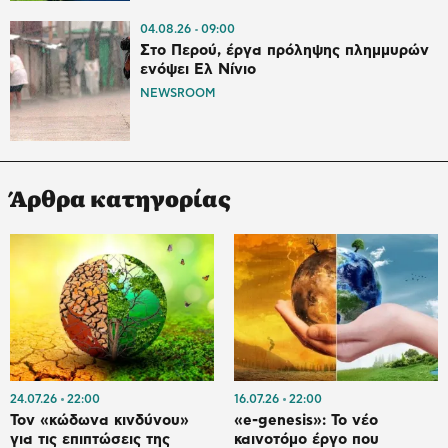
04.08.26
09:00
Στο Περού, έργα πρόληψης πλημμυρών
ενόψει Ελ Νίνιο
NEWSROOM
Άρθρα κατηγορίας
24.07.26
22:00
16.07.26
22:00
Τον «κώδωνα κινδύνου»
«e-genesis»: Το νέο
για τις επιπτώσεις της
καινοτόμο έργο που