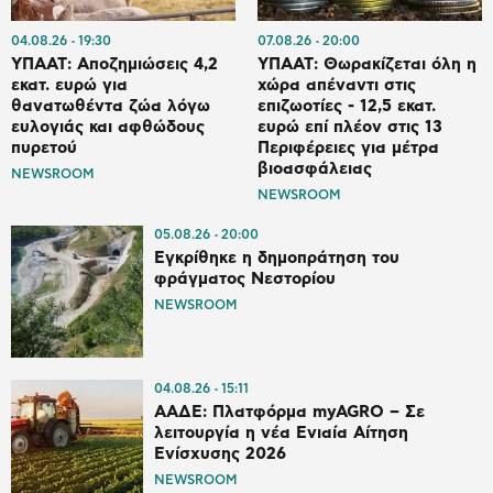
04.08.26
19:30
07.08.26
20:00
ΥΠΑΑΤ: Αποζημιώσεις 4,2
ΥΠΑΑΤ: Θωρακίζεται όλη η
εκατ. ευρώ για
χώρα απέναντι στις
θανατωθέντα ζώα λόγω
επιζωοτίες - 12,5 εκατ.
ευλογιάς και αφθώδους
ευρώ επί πλέον στις 13
πυρετού
Περιφέρειες για μέτρα
βιοασφάλειας
NEWSROOM
NEWSROOM
05.08.26
20:00
Εγκρίθηκε η δημοπράτηση του
φράγματος Νεστορίου
NEWSROOM
04.08.26
15:11
ΑΑΔΕ: Πλατφόρμα myAGRO – Σε
λειτουργία η νέα Ενιαία Αίτηση
Ενίσχυσης 2026
NEWSROOM