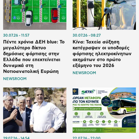
30.07.26
11:57
30.07.26
08:27
Πέντε χρόνια ΔΕΗ blue: Το
Κίνα: Ταχεία αύξηση
μεγαλύτερο δίκτυο
κατέγραψαν οι υποδομές
δημόσιας φόρτισης στην
φόρτισης ηλεκτροκίνητων
Ελλάδα που επεκτείνεται
οχημάτων στο πρώτο
δυναμικά στη
εξάμηνο του 2026
Νοτιοανατολική Ευρώπη
NEWSROOM
NEWSROOM
29.07.26
14:54
22.07.26
22:00