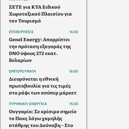
ΣΕΤΕ για ΚΥΑ Ειδικού
Χωροταξικού Πλαισίου για
τον Τουρισμό
ΕΠΙΧΕΙΡΗΣΕΙΣ
16:30
Genel Energy: Απορρίπτει
την πρόταση εξαγοράς της
DNO ύψους 272 εκατ.
δολαρίων
ΕΜΠΟΡΕΥΜΑΤΑ
16:00
Διευρύνεται η εθνική
πρωτοβουλία για τις τιμές
στο ράφι των σούπερ μάρκετ
ΠΥΡΗΝΙΚΗ ΕΝΕΡΓΕΙΑ
15:30
Ουγγαρία: Σε κρίσιμο σημείο
το Πακς λόγω χαμηλής
στάθμης του Δούναβη – Στο