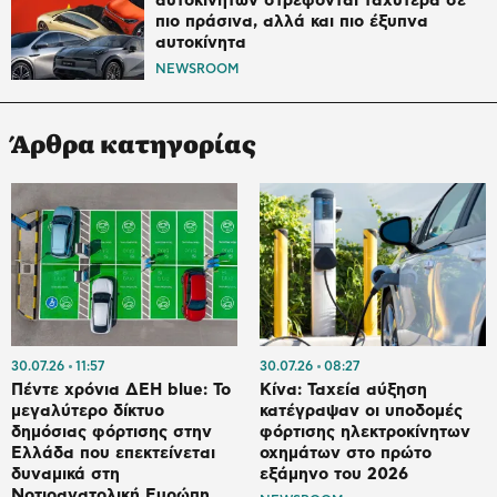
αυτοκινήτων στρέφονται ταχύτερα σε
πιο πράσινα, αλλά και πιο έξυπνα
αυτοκίνητα
NEWSROOM
Άρθρα κατηγορίας
30.07.26
11:57
30.07.26
08:27
Πέντε χρόνια ΔΕΗ blue: Το
Κίνα: Ταχεία αύξηση
μεγαλύτερο δίκτυο
κατέγραψαν οι υποδομές
δημόσιας φόρτισης στην
φόρτισης ηλεκτροκίνητων
Ελλάδα που επεκτείνεται
οχημάτων στο πρώτο
δυναμικά στη
εξάμηνο του 2026
Νοτιοανατολική Ευρώπη