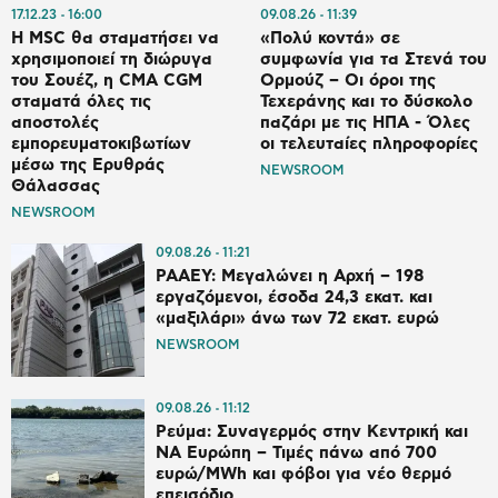
17.12.23
16:00
09.08.26
11:39
Η MSC θα σταματήσει να
«Πολύ κοντά» σε
χρησιμοποιεί τη διώρυγα
συμφωνία για τα Στενά του
του Σουέζ, η CMA CGM
Ορμούζ – Οι όροι της
σταματά όλες τις
Τεχεράνης και το δύσκολο
αποστολές
παζάρι με τις ΗΠΑ - Όλες
εμπορευματοκιβωτίων
οι τελευταίες πληροφορίες
μέσω της Ερυθράς
NEWSROOM
Θάλασσας
NEWSROOM
09.08.26
11:21
ΡΑΑΕΥ: Μεγαλώνει η Αρχή – 198
εργαζόμενοι, έσοδα 24,3 εκατ. και
«μαξιλάρι» άνω των 72 εκατ. ευρώ
NEWSROOM
09.08.26
11:12
Ρεύμα: Συναγερμός στην Κεντρική και
ΝΑ Ευρώπη – Τιμές πάνω από 700
ευρώ/MWh και φόβοι για νέο θερμό
επεισόδιο