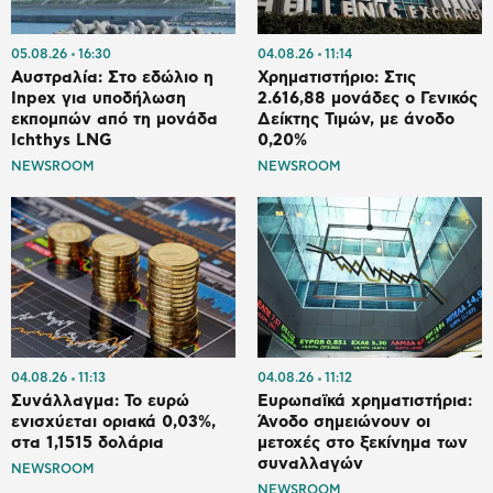
05.08.26
16:30
04.08.26
11:14
Αυστραλία: Στο εδώλιο η
Χρηματιστήριο: Στις
Inpex για υποδήλωση
2.616,88 μονάδες ο Γενικός
εκπομπών από τη μονάδα
Δείκτης Τιμών, με άνοδο
Ichthys LNG
0,20%
NEWSROOM
NEWSROOM
04.08.26
11:13
04.08.26
11:12
Συνάλλαγμα: Το ευρώ
Ευρωπαϊκά χρηματιστήρια:
ενισχύεται οριακά 0,03%,
Άνοδο σημειώνουν οι
στα 1,1515 δολάρια
μετοχές στο ξεκίνημα των
συναλλαγών
NEWSROOM
NEWSROOM