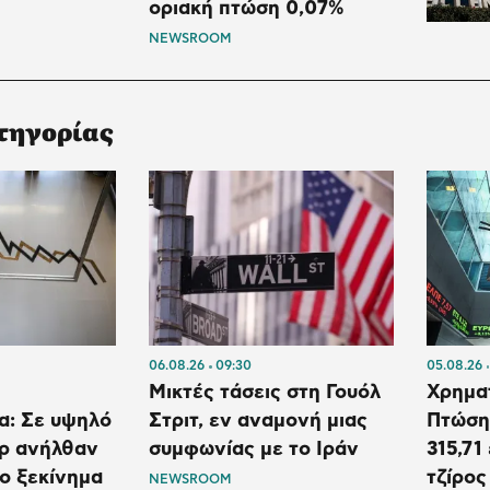
οριακή πτώση 0,07%
NEWSROOM
τηγορίας
06.08.26
09:30
05.08.26
Μικτές τάσεις στη Γουόλ
Χρηματ
α: Σε υψηλό
Στριτ, εν αναμονή μιας
Πτώση 
όρ ανήλθαν
συμφωνίας με το Ιράν
315,71
το ξεκίνημα
τζίρος
NEWSROOM