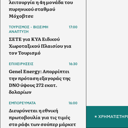
λειτουργία η 4η μονάδα του
πυρηνικού σταθμού
Μόχοβτσε
ΤΟΥΡΙΣΜΟΣ - ΒΙΩΣΙΜΗ
17:00
ΑΝΑΠΤΥΞΗ
ΣΕΤΕ για ΚΥΑ Ειδικού
Χωροταξικού Πλαισίου για
τον Τουρισμό
ΕΠΙΧΕΙΡΗΣΕΙΣ
16:30
Genel Energy: Απορρίπτει
την πρόταση εξαγοράς της
DNO ύψους 272 εκατ.
δολαρίων
ΕΜΠΟΡΕΥΜΑΤΑ
16:00
Διευρύνεται η εθνική
πρωτοβουλία για τις τιμές
ΧΡΗΜΑΤΙΣΤΗΡ
στο ράφι των σούπερ μάρκετ