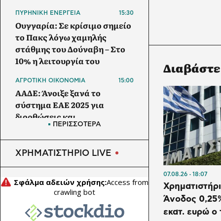
ΠΥΡΗΝΙΚΗ ΕΝΕΡΓΕΙΑ
15:30
Ουγγαρία: Σε κρίσιμο σημείο
το Πακς λόγω χαμηλής
στάθμης του Δούναβη – Στο
10% η λειτουργία του
Διαβάστε
ΑΓΡΟΤΙΚΗ ΟΙΚΟΝΟΜΙΑ
15:00
ΑΑΔΕ: Άνοιξε ξανά το
σύστημα ΕΑΕ 2025 για
διορθώσεις και
ΠΕΡΙΣΣΟΤΕΡΑ
συμπληρώσεις στοιχείων
από τους παραγωγούς
ΧΡΗΜΑΤΙΣΤΗΡΙΟ LIVE
ΕΠΙΧΕΙΡΗΣΕΙΣ
14:30
Inpex: Σε επίπεδο-ρεκόρ οι
07.08.26
18:07
προβλέψεις για τα κέρδη
Χρηματιστήρι
λόγω πετρελαίου και LNG
Άνοδος 0,25%
εκατ. ευρώ ο 