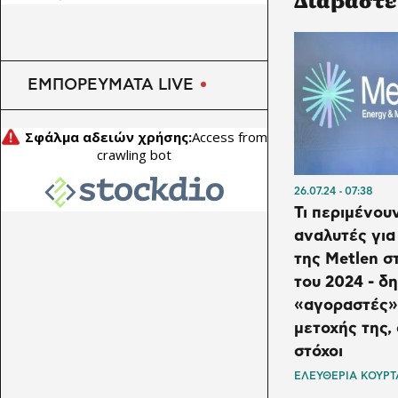
Κορινθία ανοίγουν δρόμους
σε Γερμανία και Πολωνία
ΕΜΠΟΡΕΥΜΑΤΑ LIVE
26.07.24
07:38
Τι περιμένουν
αναλυτές για
της Metlen σ
του 2024 - δ
«αγοραστές»
μετοχής της, 
στόχοι
ΕΛΕΥΘΕΡΙΑ ΚΟΥΡ