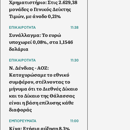
Χρηματιστήριο: Στις 2.629,38
μονάδες ο Γενικός Δείκτης
Τιμών, με άνοδο 0,21%
ΕΠΙΚΑΙΡΟΤΗΤΑ
11:38
Συνάλλαγμα: Το ευρώ
υποχωρεί 0,08%, στα 1,1546
δολάρια
ΕΠΙΚΑΙΡΟΤΗΤΑ
11:30
Ν. Δένδιας - ΑΟΖ:
Κατοχυρώσαμε το εθνικό
συμφέρον, στέλνοντας το
μήνυμα ότι το Διεθνές Δίκαιο
και το Δίκαιο της Θάλασσας
είναι η βάση επίλυσης κάθε
διαφοράς
ΕΜΠΟΡΕΥΜΑΤΑ
11:00
Κίνα: Ετήσια αύξηση 8,3%