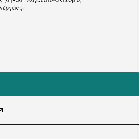
νες (δηλαδή Αύγουστο-Οκτώβριο)
νέργειας.