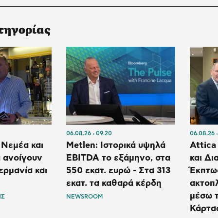
τηγορίας
06.08.26
09:20
06.08.26
 Νεμέα και
Metlen: Ιστορικά υψηλά
Attica
 ανοίγουν
EBITDA το εξάμηνο, στα
και Δι
ερμανία και
550 εκατ. ευρώ - Στα 313
Έκπτω
εκατ. τα καθαρά κέρδη
ακτοπλ
μέσω 
ΗΣ
NEWSROOM
Κάρτα