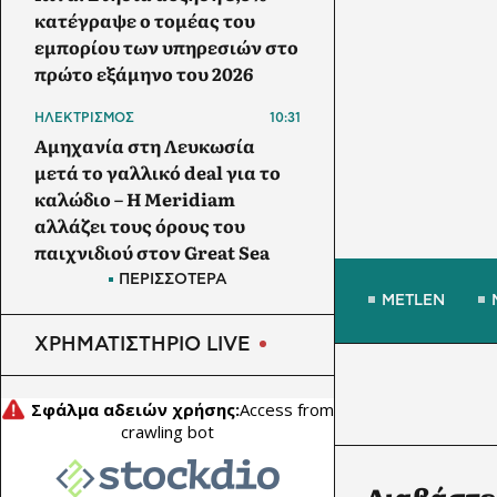
κατέγραψε ο τομέας του
εμπορίου των υπηρεσιών στο
πρώτο εξάμηνο του 2026
ΗΛΕΚΤΡΙΣΜΟΣ
10:31
Αμηχανία στη Λευκωσία
μετά το γαλλικό deal για το
καλώδιο – Η Meridiam
αλλάζει τους όρους του
παιχνιδιού στον Great Sea
Interconnector
ΠΕΡΙΣΣΟΤΕΡΑ
METLEN
ΑΠΕ
10:30
ΧΡΗΜΑΤΙΣΤΗΡΙΟ LIVE
Γαλλία: Η SNCF δοκιμάζει
φωτοβολταϊκά πάνω στις
σιδηροδρομικές γραμμές
ΕΠΙΧΕΙΡΗΣΕΙΣ
10:07
Οι οίνοι ΠΟΠ Νεμέα και ΠΓΕ
Διαβάστε