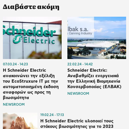
Διαβάστε ακόμη
07.03.24
14:23
22.02.24
14:42
Η Schneider Electric
Schneider Electric:
ανακοινώνει την εξέλιξη
Αναβαθμίζει ενεργειακά
του EcoStruxure IT με την
την Ελληνική Βιομηχανία
αυτοματοποιημένη έκδοση
Κονσερβοποιίας (ΕΛΒΑΚ)
αναφορών ως προς τη
NEWSROOM
βιωσιμότητα
NEWSROOM
19.02.24
17:13
Η Schneider Electric υλοποιεί τους
στόχους βιωσιμότητας για το 2023