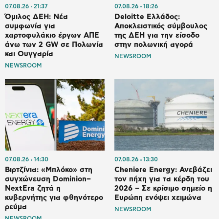
07.08.26
21:37
07.08.26
18:26
Όμιλος ΔΕΗ: Νέα
Deloitte Ελλάδος:
συμφωνία για
Αποκλειστικός σύμβουλος
χαρτοφυλάκιο έργων ΑΠΕ
της ΔΕΗ για την είσοδο
άνω των 2 GW σε Πολωνία
στην πολωνική αγορά
και Ουγγαρία
NEWSROOM
NEWSROOM
07.08.26
14:30
07.08.26
13:30
Βιρτζίνια: «Μπλόκο» στη
Cheniere Energy: Ανεβάζει
συγχώνευση Dominion–
τον πήχη για τα κέρδη του
NextEra ζητά η
2026 – Σε κρίσιμο σημείο η
κυβερνήτης για φθηνότερο
Ευρώπη ενόψει χειμώνα
ρεύμα
NEWSROOM
NEWSROOM