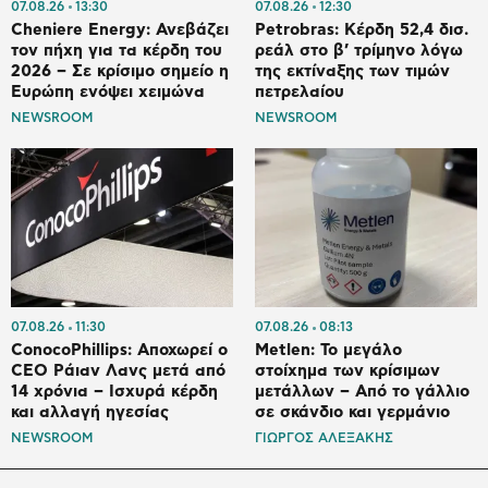
07.08.26
13:30
07.08.26
12:30
Cheniere Energy: Ανεβάζει
Petrobras: Κέρδη 52,4 δισ.
τον πήχη για τα κέρδη του
ρεάλ στο β’ τρίμηνο λόγω
2026 – Σε κρίσιμο σημείο η
της εκτίναξης των τιμών
Ευρώπη ενόψει χειμώνα
πετρελαίου
NEWSROOM
NEWSROOM
07.08.26
11:30
07.08.26
08:13
ConocoPhillips: Αποχωρεί ο
Metlen: Το μεγάλο
CEO Ράιαν Λανς μετά από
στοίχημα των κρίσιμων
14 χρόνια – Ισχυρά κέρδη
μετάλλων – Από το γάλλιο
και αλλαγή ηγεσίας
σε σκάνδιο και γερμάνιο
NEWSROOM
ΓΙΩΡΓΟΣ ΑΛΕΞΑΚΗΣ