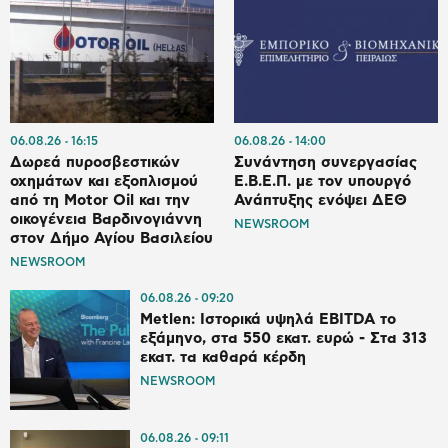
06.08.26
16:15
06.08.26
14:00
Δωρεά πυροσβεστικών
Συνάντηση συνεργασίας
οχημάτων και εξοπλισμού
Ε.Β.Ε.Π. με τον υπουργό
από τη Motor Oil και την
Ανάπτυξης ενόψει ΔΕΘ
οικογένεια Βαρδινογιάννη
NEWSROOM
στον Δήμο Αγίου Βασιλείου
NEWSROOM
06.08.26
09:20
Metlen: Ιστορικά υψηλά EBITDA το
εξάμηνο, στα 550 εκατ. ευρώ - Στα 313
εκατ. τα καθαρά κέρδη
NEWSROOM
06.08.26
09:11