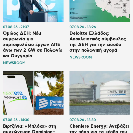
07.08.26
21:37
07.08.26
18:26
Όμιλος ΔΕΗ: Νέα
Deloitte Ελλάδος:
συμφωνία για
Αποκλειστικός σύμβουλος
χαρτοφυλάκιο έργων ΑΠΕ
της ΔΕΗ για την είσοδο
άνω των 2 GW σε Πολωνία
στην πολωνική αγορά
και Ουγγαρία
NEWSROOM
NEWSROOM
07.08.26
14:30
07.08.26
13:30
Βιρτζίνια: «Μπλόκο» στη
Cheniere Energy: Ανεβάζει
συγχώνευση Dominion–
τον πήχη για τα κέρδη του