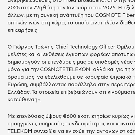
ανέβηκε 23θέσεις στο Fixed Broadband, από την 95
2025 στην 72η θέση τον Ιανουάριο του 2026. Η εξέλ
άλλων, με τη συνεχή ανάπτυξη του COSMOTE Fiber
οπτικών ινών στη χώρα, το οποίο είναι πλέον διαθέσ
επιχειρήσεις.
Ο Γιώργος Τσώνης, Chief Technology Officer Ομίλου
μελέτες και οι εκθέσεις έγκριτων φορέων αποτυπών
δημιουργούν οι επενδύσεις μας σε υποδομές νέας γ
μόνο για την COSMOTETELEKOM, αλλά και για τη χ
όραμά μας: να εξελιχθούμε σε κορυφαίο ψηφιακό 
Ευρώπη, συμβάλλοντας παράλληλα στην περαιτέρ
Ελλάδας. Τα στοιχεία επιβεβαιώνουν ότι κινούμασ
κατεύθυνση».
Με επενδύσεις ύψους €600 εκατ. ετησίως κυρίως γι
προηγμένες υπηρεσίες συνδεσιμότητας και καινοτ
TELEKOM συνεχίζει να ενισχύει την ανταγωνιστικότ