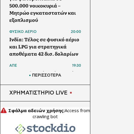
500.000 νοικοκυριά –
Μητρώο εγκαταστατών και
εξοπλισμού
ΦΥΣΙΚΟ ΑΕΡΙΟ
20:00
Ινδία: Τέλος σε φυσικό αέριο
και LPG για στρατηγικά
αποθέματα 42 δισ. δολαρίων
ΑΠΕ
19:30
Μπανγκλαντές: Πάνω από 1
ΠΕΡΙΣΣΟΤΕΡΑ
GW τα φωτοβολταϊκά στις
στέγες – Στα 5,5 GW ο στόχος
ΧΡΗΜΑΤΙΣΤΗΡΙΟ LIVE
έως το 2030
ΗΛΕΚΤΡΙΚΟ ΑΥΤΟΚΙΝΗΤΟ
19:00
Το Nissan Qashqai με το νέο
σύστημα e-POWER κατακτά
ρεκόρ Guinness