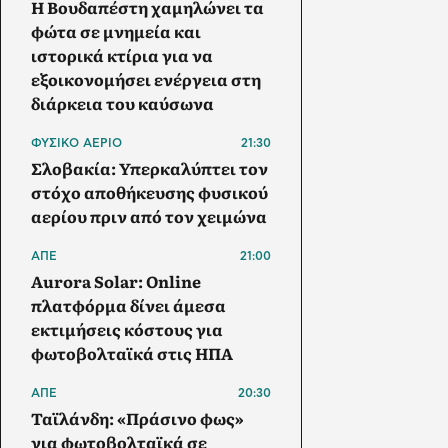
Η Βουδαπέστη χαμηλώνει τα
φώτα σε μνημεία και
ιστορικά κτίρια για να
εξοικονομήσει ενέργεια στη
διάρκεια του καύσωνα
ΦΥΣΙΚΟ ΑΕΡΙΟ
21:30
Σλοβακία: Υπερκαλύπτει τον
στόχο αποθήκευσης φυσικού
αερίου πριν από τον χειμώνα
ΑΠΕ
21:00
Aurora Solar: Online
πλατφόρμα δίνει άμεσα
εκτιμήσεις κόστους για
φωτοβολταϊκά στις ΗΠΑ
ΑΠΕ
20:30
Ταϊλάνδη: «Πράσινο φως»
για φωτοβολταϊκά σε