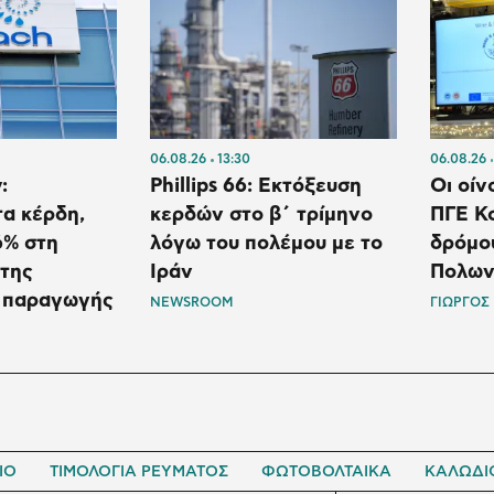
06.08.26
13:30
06.08.26
:
Phillips 66: Εκτόξευση
Οι οίν
α κέρδη,
κερδών στο β΄ τρίμηνο
ΠΓΕ Κο
6% στη
λόγω του πολέμου με το
δρόμου
 της
Ιράν
Πολων
 παραγωγής
NEWSROOM
ΓΙΩΡΓΟΣ
ΙΟ
ΤΙΜΟΛΟΓΙΑ ΡΕΥΜΑΤΟΣ
ΦΩΤΟΒΟΛΤΑΙΚΑ
ΚΑΛΩΔΙ