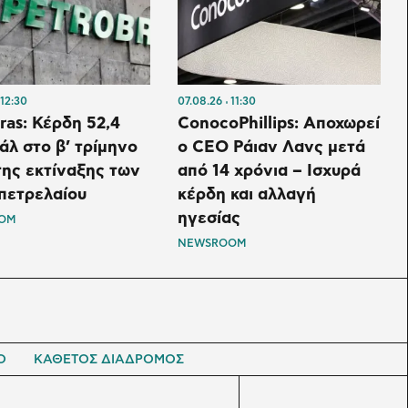
12:30
07.08.26
11:30
ras: Κέρδη 52,4
ConocoPhillips: Αποχωρεί
εάλ στο β’ τρίμηνο
ο CEO Ράιαν Λανς μετά
ης εκτίναξης των
από 14 χρόνια – Ισχυρά
πετρελαίου
κέρδη και αλλαγή
ηγεσίας
OM
NEWSROOM
Ο
ΚΑΘΕΤΟΣ ΔΙΑΔΡΟΜΟΣ