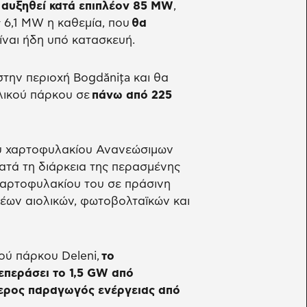
 αυξηθεί κατά επιπλέον 85 MW
,
 6,1 MW η καθεμία, που
θα
είναι ήδη υπό κατασκευή.
την περιοχή Bogdănița και θα
λικού πάρκου σε
πάνω από 225
ου χαρτοφυλακίου Ανανεώσιμων
ατά τη διάρκεια της περασμένης
χαρτοφυλακίου του σε πράσινη
έων αιολικών, φωτοβολταϊκών και
ού πάρκου Deleni,
το
επεράσει το 1,5 GW από
τερος παραγωγός ενέργειας από