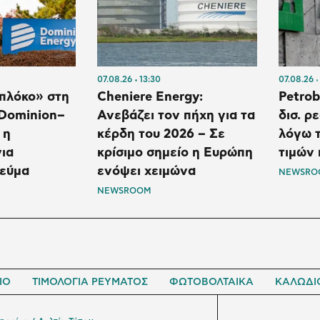
07.08.26
13:30
07.08.26
Μπλόκο» στη
Cheniere Energy:
Petrob
Dominion–
Ανεβάζει τον πήχη για τα
δισ. ρ
 η
κέρδη του 2026 – Σε
λόγω τ
ια
κρίσιμο σημείο η Ευρώπη
τιμών 
εύμα
ενόψει χειμώνα
NEWSRO
NEWSROOM
ΙΟ
ΤΙΜΟΛΟΓΙΑ ΡΕΥΜΑΤΟΣ
ΦΩΤΟΒΟΛΤΑΙΚΑ
ΚΑΛΩΔΙ