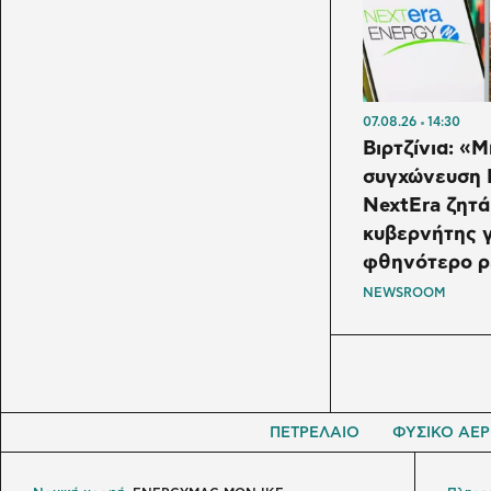
07.08.26
14:30
Βιρτζίνια: «
συγχώνευση 
NextEra ζητά
κυβερνήτης γ
φθηνότερο ρ
NEWSROOM
ΠΕΤΡΕΛΑΙΟ
ΦΥΣΙΚΟ ΑΕΡ