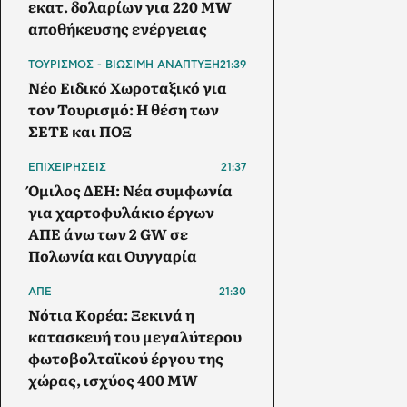
εκατ. δολαρίων για 220 MW
αποθήκευσης ενέργειας
ΤΟΥΡΙΣΜΟΣ - ΒΙΩΣΙΜΗ ΑΝΑΠΤΥΞΗ
21:39
Νέο Ειδικό Χωροταξικό για
τον Τουρισμό: Η θέση των
ΣΕΤΕ και ΠΟΞ
ΕΠΙΧΕΙΡΗΣΕΙΣ
21:37
Όμιλος ΔΕΗ: Νέα συμφωνία
για χαρτοφυλάκιο έργων
ΑΠΕ άνω των 2 GW σε
Πολωνία και Ουγγαρία
ΑΠΕ
21:30
Νότια Κορέα: Ξεκινά η
κατασκευή του μεγαλύτερου
φωτοβολταϊκού έργου της
χώρας, ισχύος 400 MW