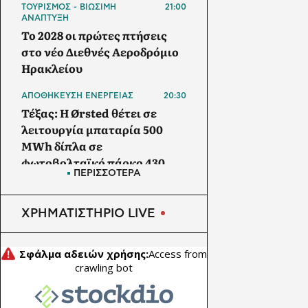
ΤΟΥΡΙΣΜΟΣ - ΒΙΩΣΙΜΗ
21:00
ΑΝΑΠΤΥΞΗ
Το 2028 οι πρώτες πτήσεις
στο νέο Διεθνές Αεροδρόμιο
Ηρακλείου
ΑΠΟΘΗΚΕΥΣΗ ΕΝΕΡΓΕΙΑΣ
20:30
Τέξας: Η Ørsted θέτει σε
λειτουργία μπαταρία 500
MWh δίπλα σε
φωτοβολταϊκό πάρκο 430
ΠΕΡΙΣΣΟΤΕΡΑ
MW
ΑΓΡΟΤΙΚΗ ΟΙΚΟΝΟΜΙΑ
20:00
ΧΡΗΜΑΤΙΣΤΗΡΙΟ LIVE
ΥΠΑΑΤ: Θωρακίζεται όλη η
χώρα απέναντι στις
επιζωοτίες - 12,5 εκατ. ευρώ
επί πλέον στις 13
Περιφέρειες για μέτρα
βιοασφάλειας