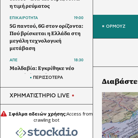
η τιμή ρεύματος
ΕΠΙΚΑΙΡΟΤΗΤΑ
19:00
5G παντού, 6G στον ορίζοντα:
ΟΡΜΟΥΖ
Πού βρίσκεται η Ελλάδα στη
μεγάλη τεχνολογική
μετάβαση
ΑΠΕ
18:30
Μολδαβία: Εγκρίθηκε νέο
φωτοβολταϊκό 30 MW με
ΠΕΡΙΣΣΟΤΕΡΑ
Διαβάστε
μπαταρίες αποθήκευσης 60
MWh
ΧΡΗΜΑΤΙΣΤΗΡΙΟ LIVE
ΚΛΙΜΑΤΙΚΗ ΑΛΛΑΓΗ
18:00
Λενιώ Μυριβήλη: «Η ακραία
ζέστη δημιουργεί μια νέα
κλιματική πραγματικότητα»