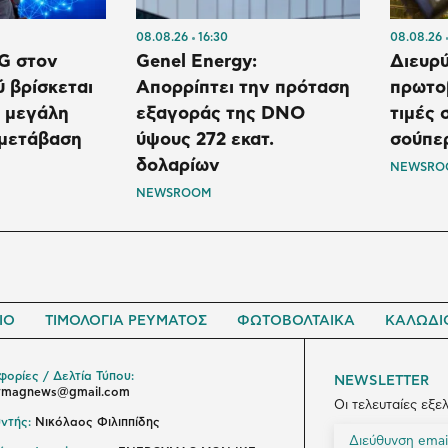
08.08.26
16:30
08.08.26
G στον
Genel Energy:
Διευρύ
ύ βρίσκεται
Απορρίπτει την πρόταση
πρωτοβ
η μεγάλη
εξαγοράς της DNO
τιμές 
 μετάβαση
ύψους 272 εκατ.
σούπε
δολαρίων
NEWSRO
NEWSROOM
ΙΟ
ΤΙΜΟΛΟΓΙΑ ΡΕΥΜΑΤΟΣ
ΦΩΤΟΒΟΛΤΑΙΚΑ
ΚΑΛΩΔΙ
ορίες / Δελτία Τύπου:
NEWSLETTER
ymagnews@gmail.com
Οι τελευταίες εξε
ντής:
Νικόλαος Φιλιππίδης