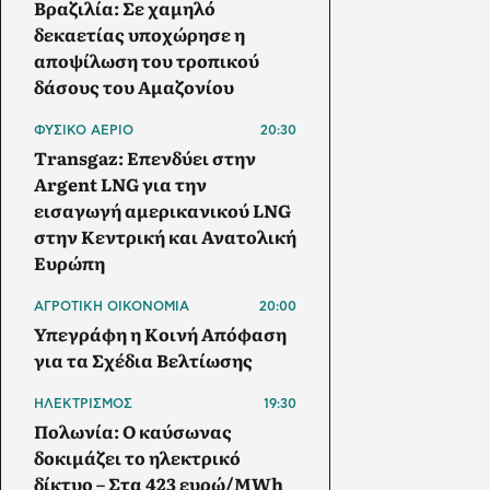
Βραζιλία: Σε χαμηλό
δεκαετίας υποχώρησε η
αποψίλωση του τροπικού
δάσους του Αμαζονίου
ΦΥΣΙΚΟ ΑΕΡΙΟ
20:30
Transgaz: Επενδύει στην
Argent LNG για την
εισαγωγή αμερικανικού LNG
στην Κεντρική και Ανατολική
Ευρώπη
ΑΓΡΟΤΙΚΗ ΟΙΚΟΝΟΜΙΑ
20:00
Υπεγράφη η Κοινή Απόφαση
για τα Σχέδια Βελτίωσης
ΗΛΕΚΤΡΙΣΜΟΣ
19:30
Πολωνία: Ο καύσωνας
δοκιμάζει το ηλεκτρικό
δίκτυο – Στα 423 ευρώ/MWh