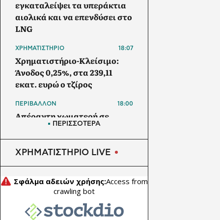
εγκαταλείψει τα υπεράκτια
αιολικά και να επενδύσει στο
LNG
ΧΡΗΜΑΤΙΣΤΗΡΙΟ
18:07
Χρηματιστήριο-Κλείσιμο:
Άνοδος 0,25%, στα 239,11
εκατ. ευρώ ο τζίρος
ΠΕΡΙΒΑΛΛΟΝ
18:00
Απέραντη χωματερή σε
ΠΕΡΙΣΣΟΤΕΡΑ
περιοχή δίπλα στην Εγνατία
οδό μολύνει την κοίτη του
Γαλλικού ποταμού
ΧΡΗΜΑΤΙΣΤΗΡΙΟ LIVE
ΑΠΕ
17:30
Φίτζι: Ηλιακή ενέργεια και
μπαταρίες σε 31
απομακρυσμένα σχολεία με
αυστραλιανή