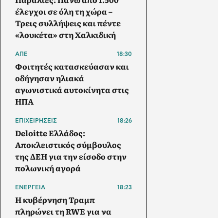
έλεγχοι σε όλη τη χώρα –
Τρεις συλλήψεις και πέντε
«λουκέτα» στη Χαλκιδική
ΑΠΕ
18:30
Φοιτητές κατασκεύασαν και
οδήγησαν ηλιακά
αγωνιστικά αυτοκίνητα στις
ΗΠΑ
ΕΠΙΧΕΙΡΗΣΕΙΣ
18:26
Deloitte Ελλάδος:
Αποκλειστικός σύμβουλος
της ΔΕΗ για την είσοδο στην
πολωνική αγορά
ΕΝΕΡΓΕΙΑ
18:23
Η κυβέρνηση Τραμπ
πληρώνει τη RWE για να